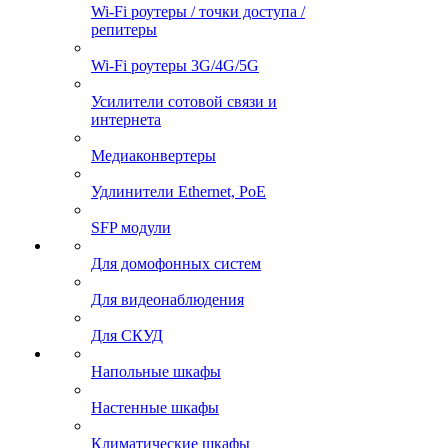
Wi-Fi роутеры / точки доступа /
репитеры
Wi-Fi роутеры 3G/4G/5G
Усилители сотовой связи и
интернета
Медиаконвертеры
Удлинители Ethernet, PoE
SFP модули
Для домофонных систем
Для видеонаблюдения
Для СКУД
Напольные шкафы
Настенные шкафы
Климатические шкафы