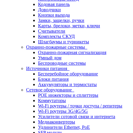
Кодовая панель
Доводчики
Кнопки выхода
Замки, защелки, ручки
Карты, брелоки, метки, ключи
Считыватели
Комплекты СКУД
Шлагбаумы и турникеты
Охранно-пожарные системы
Охранно-пожарная сигнализация
Умный дом
Беспроводные системы
Источники питания
Бесперебойное оборудование
Блоки питания
Аккумуляторы и термостаты
Сетевое оборудование
POE инжекторы и сплиттеры
Коммутаторы
Wi-Fi роутеры / точки доступа / репитеры
Wi-Fi роутеры 3G/4G/5G
Усилители сотовой связи и интернета
Медиаконвертеры
Удлинители Ethernet, PoE
SFP модули