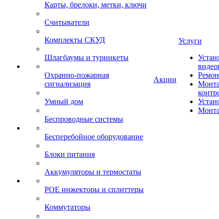
Карты, брелоки, метки, ключи
Считыватели
Комплекты СКУД
Услуги
Шлагбаумы и турникеты
Устан
видео
Охранно-пожарная
Ремон
Акции
сигнализация
Монта
контр
Умный дом
Устан
Монта
Беспроводные системы
Бесперебойное оборудование
Блоки питания
Аккумуляторы и термостаты
POE инжекторы и сплиттеры
Коммутаторы