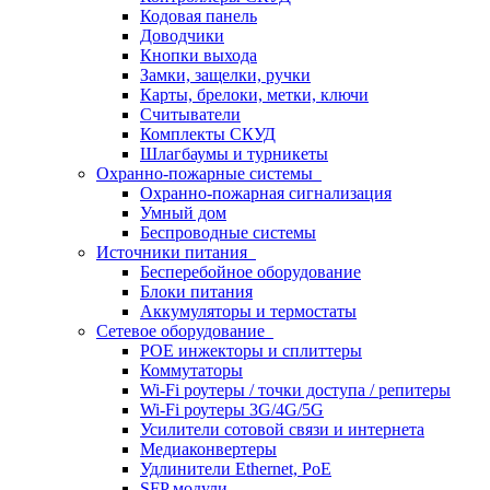
Кодовая панель
Доводчики
Кнопки выхода
Замки, защелки, ручки
Карты, брелоки, метки, ключи
Считыватели
Комплекты СКУД
Шлагбаумы и турникеты
Охранно-пожарные системы
Охранно-пожарная сигнализация
Умный дом
Беспроводные системы
Источники питания
Бесперебойное оборудование
Блоки питания
Аккумуляторы и термостаты
Сетевое оборудование
POE инжекторы и сплиттеры
Коммутаторы
Wi-Fi роутеры / точки доступа / репитеры
Wi-Fi роутеры 3G/4G/5G
Усилители сотовой связи и интернета
Медиаконвертеры
Удлинители Ethernet, PoE
SFP модули