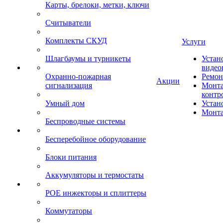
Карты, брелоки, метки, ключи
Считыватели
Комплекты СКУД
Услуги
Шлагбаумы и турникеты
Устан
видео
Охранно-пожарная
Ремон
Акции
сигнализация
Монта
контр
Умный дом
Устан
Монта
Беспроводные системы
Бесперебойное оборудование
Блоки питания
Аккумуляторы и термостаты
POE инжекторы и сплиттеры
Коммутаторы