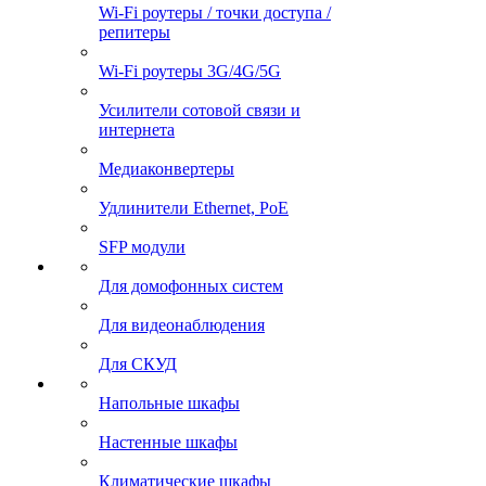
Wi-Fi роутеры / точки доступа /
репитеры
Wi-Fi роутеры 3G/4G/5G
Усилители сотовой связи и
интернета
Медиаконвертеры
Удлинители Ethernet, PoE
SFP модули
Для домофонных систем
Для видеонаблюдения
Для СКУД
Напольные шкафы
Настенные шкафы
Климатические шкафы