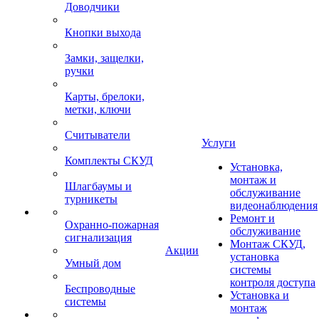
Доводчики
Кнопки выхода
Замки, защелки,
ручки
Карты, брелоки,
метки, ключи
Считыватели
Услуги
Комплекты СКУД
Установка,
монтаж и
Шлагбаумы и
обслуживание
турникеты
видеонаблюдения
Ремонт и
Охранно-пожарная
обслуживание
сигнализация
Монтаж СКУД,
Акции
установка
Умный дом
системы
контроля доступа
Беспроводные
Установка и
системы
монтаж