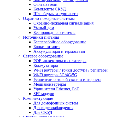
Считыватели
Комплекты СКУД
Шлагбаумы и турникеты
Охранно-пожарные системы
Охранно-пожарная сигнализация
Умный дом
Беспроводные системы
Источники питания
Бесперебойное оборудование
Блоки питания
Аккумуляторы и термостаты
Сетевое оборудование
POE инжекторы и сплиттеры
Коммутаторы
Wi-Fi роутеры / точки доступа / репитеры
Wi-Fi роутеры 3G/4G/5G
Усилители сотовой связи и интернета
Медиаконвертеры
Удлинители Ethernet, PoE
SFP модули
Комплектующие
Для домофонных систем
Для видеонаблюдения
Для СКУД