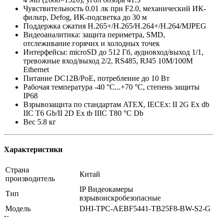
Чувствительность 0.01 лк при F2.0, механический ИК-
фильтр, Defog, ИК-подсветка до 30 м
Поддержка сжатия H.265+/H.265/H.264+/H.264/MJPEG
Видеоаналитика: защита периметра, SMD,
отслеживание горячих и холодных точек
Интерфейсы: microSD до 512 Гб, аудиовход/выход 1/1,
тревожные вход/выход 2/2, RS485, RJ45 10M/100M
Ethernet
Питание DC12В/PoE, потребление до 10 Вт
Рабочая температура -40 °C...+70 °C, степень защиты
IP68
Взрывозащита по стандартам ATEX, IECEx: II 2G Ex db
IIC T6 Gb/II 2D Ex tb IIIC T80 °C Db
Вес 5.8 кг
Характеристики
Страна
Китай
производитель
IP Видеокамеры
Тип
взрывоискробезопасные
Модель
DHI-TPC-AEBF5441-TB25F8-BW-S2-G