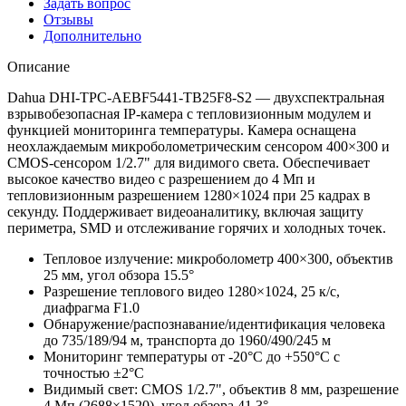
Задать вопрос
Отзывы
Дополнительно
Описание
Dahua DHI-TPC-AEBF5441-TB25F8-S2 — двухспектральная
взрывобезопасная IP-камера с тепловизионным модулем и
функцией мониторинга температуры. Камера оснащена
неохлаждаемым микроболометрическим сенсором 400×300 и
CMOS-сенсором 1/2.7" для видимого света. Обеспечивает
высокое качество видео с разрешением до 4 Мп и
тепловизионным разрешением 1280×1024 при 25 кадрах в
секунду. Поддерживает видеоаналитику, включая защиту
периметра, SMD и отслеживание горячих и холодных точек.
Тепловое излучение: микроболометр 400×300, объектив
25 мм, угол обзора 15.5°
Разрешение теплового видео 1280×1024, 25 к/с,
диафрагма F1.0
Обнаружение/распознавание/идентификация человека
до 735/189/94 м, транспорта до 1960/490/245 м
Мониторинг температуры от -20°C до +550°C с
точностью ±2°C
Видимый свет: CMOS 1/2.7", объектив 8 мм, разрешение
4 Мп (2688×1520), угол обзора 41.3°