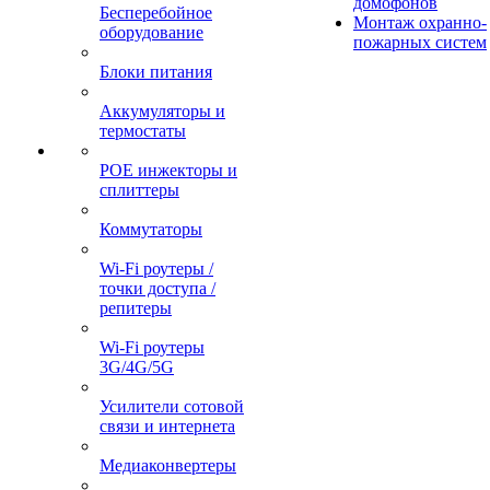
домофонов
Бесперебойное
Монтаж охранно-
оборудование
пожарных систем
Блоки питания
Аккумуляторы и
термостаты
POE инжекторы и
сплиттеры
Коммутаторы
Wi-Fi роутеры /
точки доступа /
репитеры
Wi-Fi роутеры
3G/4G/5G
Усилители сотовой
связи и интернета
Медиаконвертеры