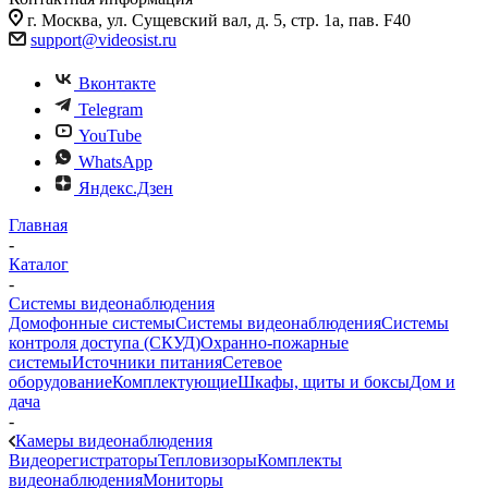
г. Москва, ул. Сущевский вал, д. 5, стр. 1а, пав. F40
support@videosist.ru
Вконтакте
Telegram
YouTube
WhatsApp
Яндекс.Дзен
Главная
-
Каталог
-
Системы видеонаблюдения
Домофонные системы
Системы видеонаблюдения
Системы
контроля доступа (СКУД)
Охранно-пожарные
системы
Источники питания
Сетевое
оборудование
Комплектующие
Шкафы, щиты и боксы
Дом и
дача
-
Камеры видеонаблюдения
Видеорегистраторы
Тепловизоры
Комплекты
видеонаблюдения
Мониторы