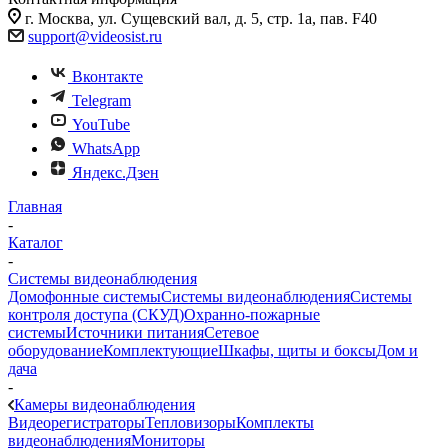
г. Москва, ул. Сущевский вал, д. 5, стр. 1а, пав. F40
support@videosist.ru
Вконтакте
Telegram
YouTube
WhatsApp
Яндекс.Дзен
Главная
-
Каталог
-
Системы видеонаблюдения
Домофонные системы
Системы видеонаблюдения
Системы
контроля доступа (СКУД)
Охранно-пожарные
системы
Источники питания
Сетевое
оборудование
Комплектующие
Шкафы, щиты и боксы
Дом и
дача
-
Камеры видеонаблюдения
Видеорегистраторы
Тепловизоры
Комплекты
видеонаблюдения
Мониторы