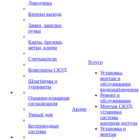
Доводчики
Кнопки выхода
Замки, защелки,
ручки
Карты, брелоки,
метки, ключи
Считыватели
Услуги
Комплекты СКУД
Установка,
монтаж и
Шлагбаумы и
обслуживание
турникеты
видеонаблюдения
Ремонт и
Охранно-пожарная
обслуживание
сигнализация
Монтаж СКУД,
Акции
установка
Умный дом
системы
контроля доступа
Беспроводные
Установка и
системы
монтаж