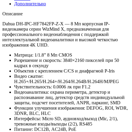
Дополнительно
Описание
Dahua DH-IPC-HF7842FP-Z-X — 8 Мп корпусная IP-
видеокамера серии WizMind X, предназначенная для
профессионального видеонаблюдения с поддержкой
интеллектуальной видеоаналитики и высокой четкостью
изображения 4K UHD.
Матрица: 1/1.8” 8 Мп CMOS
Разрешение и скорость: 3840×2160 пикселей при 50
кадрах в секунду
Объектив с креплением C/CS и диафрагмой P-Iris
Видео сжатие:
H.265+/H.265/H.264+/H.264/H.264B/H.264H/MJPEG
Чувствительность: 0.0006 лк при F1.2
Видеоаналитика: охрана периметра, детектор и
распознавание лиц, детектор средств индивидуальной
защиты, подсчет посетителей, ANPR, паркинг, SMD
Функции улучшения изображения: DEFOG, ROI, WDR,
3DNR, BLC, HLC
Интерфейсы: Micro SD, аудиовход/выход (Mic, 2/1),
тревожные входы/выходы (2/2), RS485
Питание: DC12В, AC24В, PoE