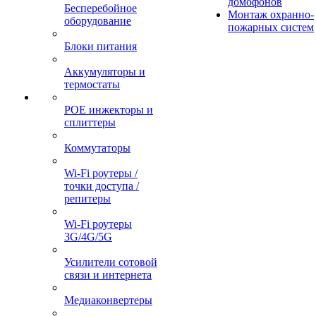
домофонов
Бесперебойное
Монтаж охранно-
оборудование
пожарных систем
Блоки питания
Аккумуляторы и
термостаты
POE инжекторы и
сплиттеры
Коммутаторы
Wi-Fi роутеры /
точки доступа /
репитеры
Wi-Fi роутеры
3G/4G/5G
Усилители сотовой
связи и интернета
Медиаконвертеры