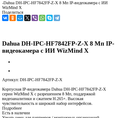
-
Dahua DH-IPC-HF7842FP-Z-X 8 Мп IP-видеокамера с ИИ
WizMind X
Поделиться
Dahua DH-IPC-HF7842FP-Z-X 8 Мп IP-
видеокамера с ИИ WizMind X
Артикул:
DH-IPC-HF7842FP-Z-X
Корпусная IP-видеокамера Dahua DH-IPC-HF7842FP-Z-X
серии WizMind X с разрешением 8 Мп, поддержкой
видеоаналитики и сжатием H.265+. Высокая
чувствительность и широкий набор интерфейсов.
Подробнее
Есть в наличии
Узнать цену для партнеров / монтажных организаций