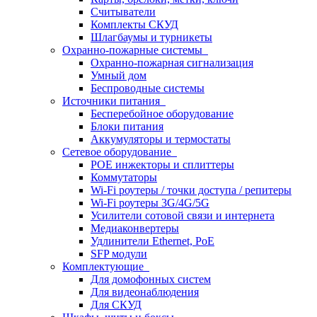
Считыватели
Комплекты СКУД
Шлагбаумы и турникеты
Охранно-пожарные системы
Охранно-пожарная сигнализация
Умный дом
Беспроводные системы
Источники питания
Бесперебойное оборудование
Блоки питания
Аккумуляторы и термостаты
Сетевое оборудование
POE инжекторы и сплиттеры
Коммутаторы
Wi-Fi роутеры / точки доступа / репитеры
Wi-Fi роутеры 3G/4G/5G
Усилители сотовой связи и интернета
Медиаконвертеры
Удлинители Ethernet, PoE
SFP модули
Комплектующие
Для домофонных систем
Для видеонаблюдения
Для СКУД