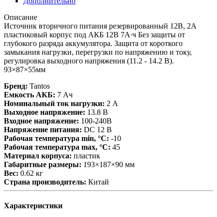
Дополнительно
Описание
Источник вторичного питания резервированный 12В, 2А
пластиковый корпус под АКБ 12В 7А∙ч Без защиты от
глубокого разряда аккумулятора. Защита от короткого
замыкания нагрузки, перегрузки по напряжению и току,
регулировка выходного напряжения (11.2 - 14.2 В).
93×87×55мм
Бренд:
Tantos
Емкость АКБ:
7 Ач
Номинальный ток нагрузки:
2 А
Выходное напряжение:
13.8 В
Входное напряжение:
100-240В
Напряжение питания:
DC 12 В
Рабочая температура min, °С:
-10
Рабочая температура max, °С:
45
Материал корпуса:
пластик
Габаритные размеры:
193×187×90 мм
Вес:
0.62 кг
Страна производитель:
Китай
Характеристики