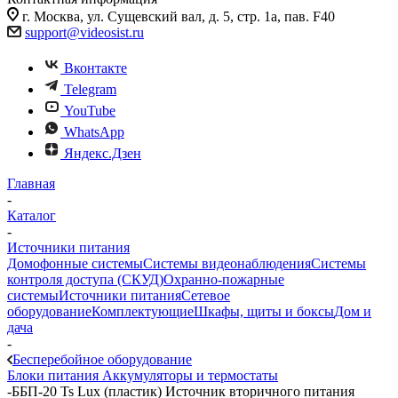
г. Москва, ул. Сущевский вал, д. 5, стр. 1а, пав. F40
support@videosist.ru
Вконтакте
Telegram
YouTube
WhatsApp
Яндекс.Дзен
Главная
-
Каталог
-
Источники питания
Домофонные системы
Системы видеонаблюдения
Системы
контроля доступа (СКУД)
Охранно-пожарные
системы
Источники питания
Сетевое
оборудование
Комплектующие
Шкафы, щиты и боксы
Дом и
дача
-
Бесперебойное оборудование
Блоки питания
Аккумуляторы и термостаты
-
ББП-20 Ts Lux (пластик) Источник вторичного питания