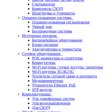
Считыватели
Комплекты СКУД
Шлагбаумы и турникеты
Охранно-пожарные системы
Охранно-пожарная сигнализация
Умный дом
Беспроводные системы
Источники питания
Бесперебойное оборудование
Блоки питания
Аккумуляторы и термостаты
Сетевое оборудование
POE инжекторы и сплиттеры
Коммутаторы
Wi-Fi роутеры / точки доступа / репитеры
Wi-Fi роутеры 3G/4G/5G
Усилители сотовой связи и интернета
Медиаконвертеры
Удлинители Ethernet, PoE
SFP модули
Комплектующие
Для домофонных систем
Для видеонаблюдения
Для СКУД