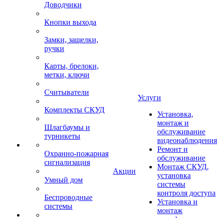
Доводчики
Кнопки выхода
Замки, защелки,
ручки
Карты, брелоки,
метки, ключи
Считыватели
Услуги
Комплекты СКУД
Установка,
монтаж и
Шлагбаумы и
обслуживание
турникеты
видеонаблюдения
Ремонт и
Охранно-пожарная
обслуживание
сигнализация
Монтаж СКУД,
Акции
установка
Умный дом
системы
контроля доступа
Беспроводные
Установка и
системы
монтаж