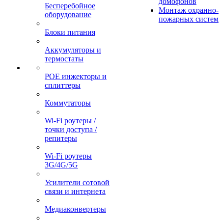
домофонов
Бесперебойное
Монтаж охранно-
оборудование
пожарных систем
Блоки питания
Аккумуляторы и
термостаты
POE инжекторы и
сплиттеры
Коммутаторы
Wi-Fi роутеры /
точки доступа /
репитеры
Wi-Fi роутеры
3G/4G/5G
Усилители сотовой
связи и интернета
Медиаконвертеры