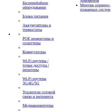
домофонов
Бесперебойное
Монтаж охранно-
оборудование
пожарных систем
Блоки питания
Аккумуляторы и
термостаты
POE инжекторы и
сплиттеры
Коммутаторы
Wi-Fi роутеры /
точки доступа /
репитеры
Wi-Fi роутеры
3G/4G/5G
Усилители сотовой
связи и интернета
Медиаконвертеры