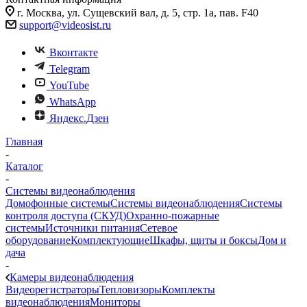
г. Москва, ул. Сущевский вал, д. 5, стр. 1а, пав. F40
support@videosist.ru
Вконтакте
Telegram
YouTube
WhatsApp
Яндекс.Дзен
Главная
-
Каталог
-
Системы видеонаблюдения
Домофонные системы
Системы видеонаблюдения
Системы
контроля доступа (СКУД)
Охранно-пожарные
системы
Источники питания
Сетевое
оборудование
Комплектующие
Шкафы, щиты и боксы
Дом и
дача
-
Камеры видеонаблюдения
Видеорегистраторы
Тепловизоры
Комплекты
видеонаблюдения
Мониторы