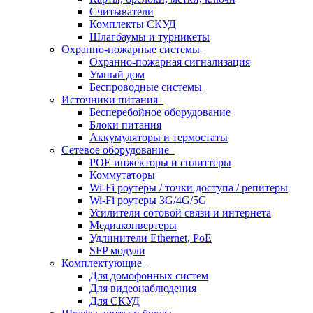
Считыватели
Комплекты СКУД
Шлагбаумы и турникеты
Охранно-пожарные системы
Охранно-пожарная сигнализация
Умный дом
Беспроводные системы
Источники питания
Бесперебойное оборудование
Блоки питания
Аккумуляторы и термостаты
Сетевое оборудование
POE инжекторы и сплиттеры
Коммутаторы
Wi-Fi роутеры / точки доступа / репитеры
Wi-Fi роутеры 3G/4G/5G
Усилители сотовой связи и интернета
Медиаконвертеры
Удлинители Ethernet, PoE
SFP модули
Комплектующие
Для домофонных систем
Для видеонаблюдения
Для СКУД