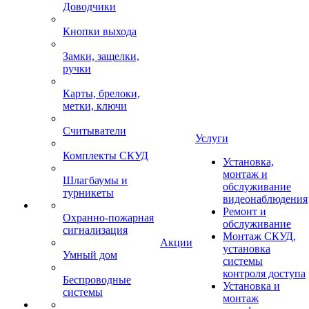
Доводчики
Кнопки выхода
Замки, защелки,
ручки
Карты, брелоки,
метки, ключи
Считыватели
Услуги
Комплекты СКУД
Установка,
монтаж и
Шлагбаумы и
обслуживание
турникеты
видеонаблюдения
Ремонт и
Охранно-пожарная
обслуживание
сигнализация
Монтаж СКУД,
Акции
установка
Умный дом
системы
контроля доступа
Беспроводные
Установка и
системы
монтаж