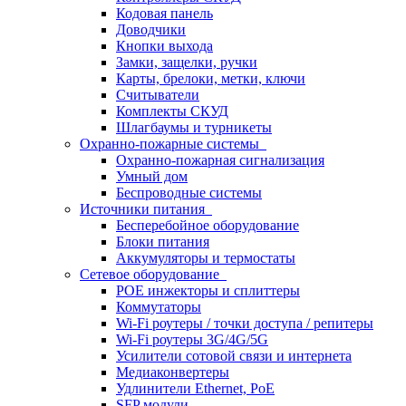
Кодовая панель
Доводчики
Кнопки выхода
Замки, защелки, ручки
Карты, брелоки, метки, ключи
Считыватели
Комплекты СКУД
Шлагбаумы и турникеты
Охранно-пожарные системы
Охранно-пожарная сигнализация
Умный дом
Беспроводные системы
Источники питания
Бесперебойное оборудование
Блоки питания
Аккумуляторы и термостаты
Сетевое оборудование
POE инжекторы и сплиттеры
Коммутаторы
Wi-Fi роутеры / точки доступа / репитеры
Wi-Fi роутеры 3G/4G/5G
Усилители сотовой связи и интернета
Медиаконвертеры
Удлинители Ethernet, PoE
SFP модули