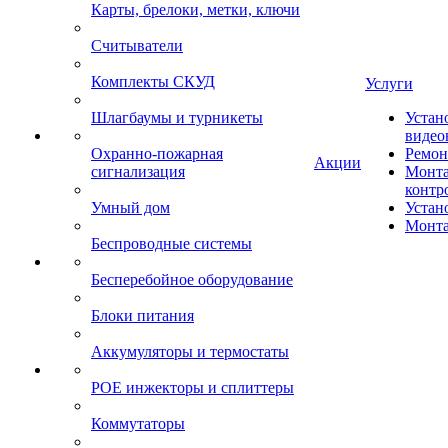
Карты, брелоки, метки, ключи
Считыватели
Комплекты СКУД
Услуги
Шлагбаумы и турникеты
Устан
видео
Охранно-пожарная
Ремон
Акции
сигнализация
Монта
контр
Умный дом
Устан
Монта
Беспроводные системы
Бесперебойное оборудование
Блоки питания
Аккумуляторы и термостаты
POE инжекторы и сплиттеры
Коммутаторы