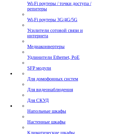
Wi-Fi роутеры / точки доступа /
репитеры
Wi-Fi роутеры 3G/4G/5G
Усилители сотовой связи и
интернета
Медиаконвертеры
Удлинители Ethernet, PoE
SFP модули
Для домофонных систем
Для видеонаблюдения
Для СКУД
Напольные шкафы
Настенные шкафы
Климатические шкафы