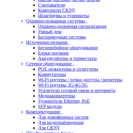
Считыватели
Комплекты СКУД
Шлагбаумы и турникеты
Охранно-пожарные системы
Охранно-пожарная сигнализация
Умный дом
Беспроводные системы
Источники питания
Бесперебойное оборудование
Блоки питания
Аккумуляторы и термостаты
Сетевое оборудование
POE инжекторы и сплиттеры
Коммутаторы
Wi-Fi роутеры / точки доступа / репитеры
Wi-Fi роутеры 3G/4G/5G
Усилители сотовой связи и интернета
Медиаконвертеры
Удлинители Ethernet, PoE
SFP модули
Комплектующие
Для домофонных систем
Для видеонаблюдения
Для СКУД