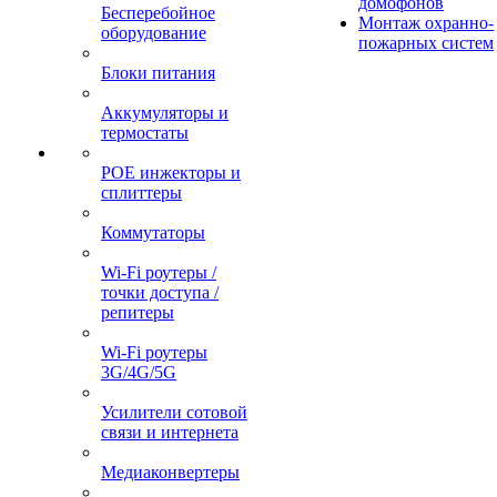
домофонов
Бесперебойное
Монтаж охранно-
оборудование
пожарных систем
Блоки питания
Аккумуляторы и
термостаты
POE инжекторы и
сплиттеры
Коммутаторы
Wi-Fi роутеры /
точки доступа /
репитеры
Wi-Fi роутеры
3G/4G/5G
Усилители сотовой
связи и интернета
Медиаконвертеры