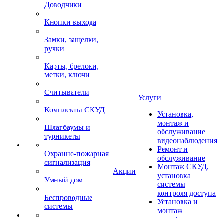
Доводчики
Кнопки выхода
Замки, защелки,
ручки
Карты, брелоки,
метки, ключи
Считыватели
Услуги
Комплекты СКУД
Установка,
монтаж и
Шлагбаумы и
обслуживание
турникеты
видеонаблюдения
Ремонт и
Охранно-пожарная
обслуживание
сигнализация
Монтаж СКУД,
Акции
установка
Умный дом
системы
контроля доступа
Беспроводные
Установка и
системы
монтаж