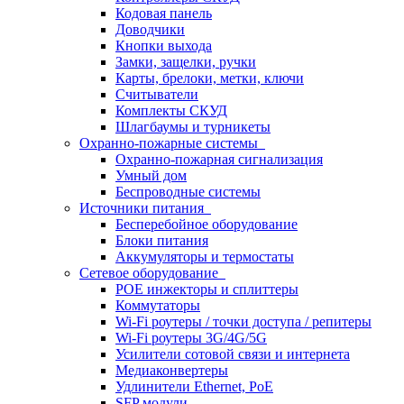
Кодовая панель
Доводчики
Кнопки выхода
Замки, защелки, ручки
Карты, брелоки, метки, ключи
Считыватели
Комплекты СКУД
Шлагбаумы и турникеты
Охранно-пожарные системы
Охранно-пожарная сигнализация
Умный дом
Беспроводные системы
Источники питания
Бесперебойное оборудование
Блоки питания
Аккумуляторы и термостаты
Сетевое оборудование
POE инжекторы и сплиттеры
Коммутаторы
Wi-Fi роутеры / точки доступа / репитеры
Wi-Fi роутеры 3G/4G/5G
Усилители сотовой связи и интернета
Медиаконвертеры
Удлинители Ethernet, PoE
SFP модули