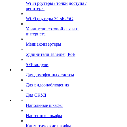
Wi-Fi роутеры / точки доступа /
репитеры
Wi-Fi роутеры 3G/4G/5G
Усилители сотовой связи и
интернета
Медиаконвертеры
Удлинители Ethernet, PoE
SFP модули
Для домофонных систем
Для видеонаблюдения
Для СКУД
Напольные шкафы
Настенные шкафы
Климатические шкафы