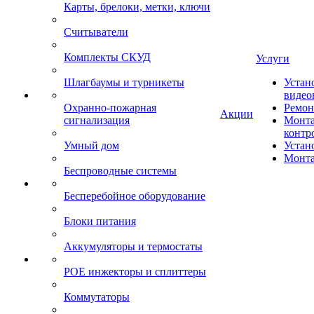
Карты, брелоки, метки, ключи
Считыватели
Комплекты СКУД
Услуги
Шлагбаумы и турникеты
Устан
видео
Охранно-пожарная
Ремон
Акции
сигнализация
Монта
контр
Умный дом
Устан
Монта
Беспроводные системы
Бесперебойное оборудование
Блоки питания
Аккумуляторы и термостаты
POE инжекторы и сплиттеры
Коммутаторы