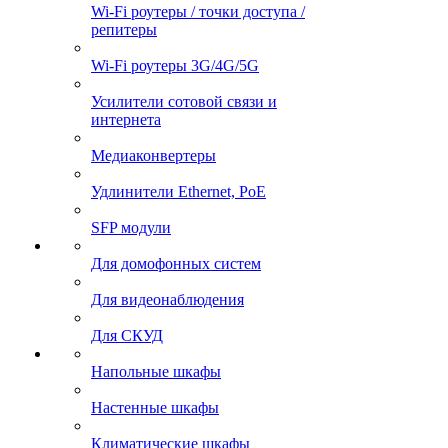
Wi-Fi роутеры / точки доступа /
репитеры
Wi-Fi роутеры 3G/4G/5G
Усилители сотовой связи и
интернета
Медиаконвертеры
Удлинители Ethernet, PoE
SFP модули
Для домофонных систем
Для видеонаблюдения
Для СКУД
Напольные шкафы
Настенные шкафы
Климатические шкафы