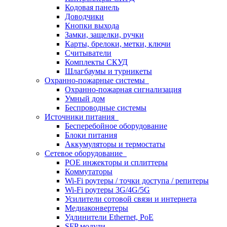
Кодовая панель
Доводчики
Кнопки выхода
Замки, защелки, ручки
Карты, брелоки, метки, ключи
Считыватели
Комплекты СКУД
Шлагбаумы и турникеты
Охранно-пожарные системы
Охранно-пожарная сигнализация
Умный дом
Беспроводные системы
Источники питания
Бесперебойное оборудование
Блоки питания
Аккумуляторы и термостаты
Сетевое оборудование
POE инжекторы и сплиттеры
Коммутаторы
Wi-Fi роутеры / точки доступа / репитеры
Wi-Fi роутеры 3G/4G/5G
Усилители сотовой связи и интернета
Медиаконвертеры
Удлинители Ethernet, PoE
SFP модули