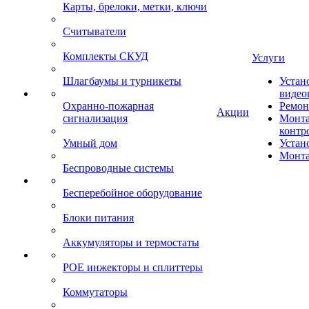
Карты, брелоки, метки, ключи
Считыватели
Комплекты СКУД
Услуги
Шлагбаумы и турникеты
Устан
видео
Охранно-пожарная
Ремон
Акции
сигнализация
Монта
контр
Умный дом
Устан
Монта
Беспроводные системы
Бесперебойное оборудование
Блоки питания
Аккумуляторы и термостаты
POE инжекторы и сплиттеры
Коммутаторы