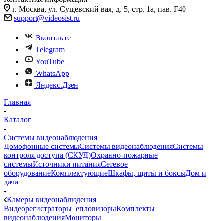
г. Москва, ул. Сущевский вал, д. 5, стр. 1а, пав. F40
support@videosist.ru
Вконтакте
Telegram
YouTube
WhatsApp
Яндекс.Дзен
Главная
-
Каталог
-
Системы видеонаблюдения
Домофонные системы
Системы видеонаблюдения
Системы
контроля доступа (СКУД)
Охранно-пожарные
системы
Источники питания
Сетевое
оборудование
Комплектующие
Шкафы, щиты и боксы
Дом и
дача
-
Камеры видеонаблюдения
Видеорегистраторы
Тепловизоры
Комплекты
видеонаблюдения
Мониторы