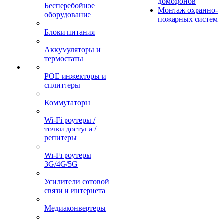
домофонов
Бесперебойное
Монтаж охранно-
оборудование
пожарных систем
Блоки питания
Аккумуляторы и
термостаты
POE инжекторы и
сплиттеры
Коммутаторы
Wi-Fi роутеры /
точки доступа /
репитеры
Wi-Fi роутеры
3G/4G/5G
Усилители сотовой
связи и интернета
Медиаконвертеры