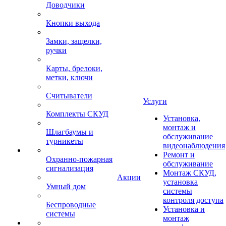
Доводчики
Кнопки выхода
Замки, защелки,
ручки
Карты, брелоки,
метки, ключи
Считыватели
Услуги
Комплекты СКУД
Установка,
монтаж и
Шлагбаумы и
обслуживание
турникеты
видеонаблюдения
Ремонт и
Охранно-пожарная
обслуживание
сигнализация
Монтаж СКУД,
Акции
установка
Умный дом
системы
контроля доступа
Беспроводные
Установка и
системы
монтаж