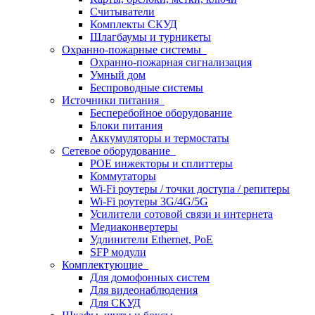
Считыватели
Комплекты СКУД
Шлагбаумы и турникеты
Охранно-пожарные системы
Охранно-пожарная сигнализация
Умный дом
Беспроводные системы
Источники питания
Бесперебойное оборудование
Блоки питания
Аккумуляторы и термостаты
Сетевое оборудование
POE инжекторы и сплиттеры
Коммутаторы
Wi-Fi роутеры / точки доступа / репитеры
Wi-Fi роутеры 3G/4G/5G
Усилители сотовой связи и интернета
Медиаконвертеры
Удлинители Ethernet, PoE
SFP модули
Комплектующие
Для домофонных систем
Для видеонаблюдения
Для СКУД