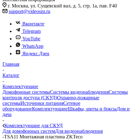
г. Москва, ул. Сущевский вал, д. 5, стр. 1а, пав. F40
support@videosist.ru
Вконтакте
Telegram
YouTube
WhatsApp
Яндекс.Дзен
Главная
-
Каталог
-
Комплектующие
Домофонные системы
Системы видеонаблюдения
Системы
контроля доступа (СКУД)
Охранно-пожарные
системы
Источники питания
Сетевое
оборудование
Комплектующие
Шкафы, щиты и боксы
Дом и
дача
-
Комплектующие для СКУД
Для домофонных систем
Для видеонаблюдения
-
TSA11 Монтажная пластина ZKTeco