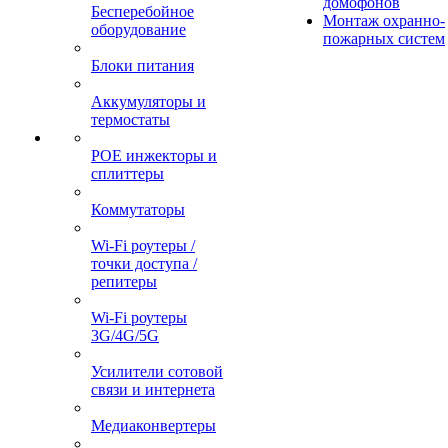
домофонов
Бесперебойное
Монтаж охранно-
оборудование
пожарных систем
Блоки питания
Аккумуляторы и
термостаты
POE инжекторы и
сплиттеры
Коммутаторы
Wi-Fi роутеры /
точки доступа /
репитеры
Wi-Fi роутеры
3G/4G/5G
Усилители сотовой
связи и интернета
Медиаконвертеры