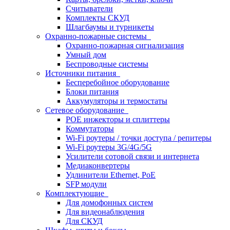
Считыватели
Комплекты СКУД
Шлагбаумы и турникеты
Охранно-пожарные системы
Охранно-пожарная сигнализация
Умный дом
Беспроводные системы
Источники питания
Бесперебойное оборудование
Блоки питания
Аккумуляторы и термостаты
Сетевое оборудование
POE инжекторы и сплиттеры
Коммутаторы
Wi-Fi роутеры / точки доступа / репитеры
Wi-Fi роутеры 3G/4G/5G
Усилители сотовой связи и интернета
Медиаконвертеры
Удлинители Ethernet, PoE
SFP модули
Комплектующие
Для домофонных систем
Для видеонаблюдения
Для СКУД