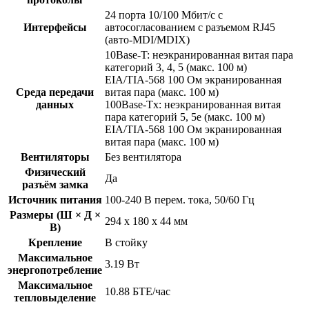
24 порта 10/100 Мбит/с с
Интерфейсы
автосогласованием с разъемом RJ45
(авто-MDI/MDIX)
10Base-T: неэкранированная витая пара
категорий 3, 4, 5 (макс. 100 м)
EIA/TIA-568 100 Ом экранированная
Среда передачи
витая пара (макс. 100 м)
данных
100Base-Tx: неэкранированная витая
пара категорий 5, 5e (макс. 100 м)
EIA/TIA-568 100 Ом экранированная
витая пара (макс. 100 м)
Вентиляторы
Без вентилятора
Физический
Да
разъём замка
Источник питания
100-240 В перем. тока, 50/60 Гц
Размеры (Ш × Д ×
294 х 180 х 44 мм
В)
Крепление
В стойку
Максимальное
3.19 Вт
энергопотребление
Максимальное
10.88 БТЕ/час
тепловыделение