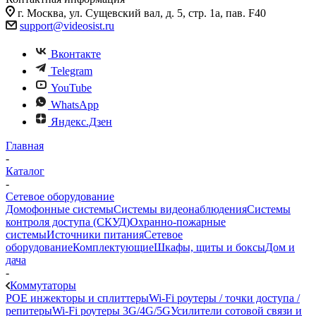
г. Москва, ул. Сущевский вал, д. 5, стр. 1а, пав. F40
support@videosist.ru
Вконтакте
Telegram
YouTube
WhatsApp
Яндекс.Дзен
Главная
-
Каталог
-
Сетевое оборудование
Домофонные системы
Системы видеонаблюдения
Системы
контроля доступа (СКУД)
Охранно-пожарные
системы
Источники питания
Сетевое
оборудование
Комплектующие
Шкафы, щиты и боксы
Дом и
дача
-
Коммутаторы
POE инжекторы и сплиттеры
Wi-Fi роутеры / точки доступа /
репитеры
Wi-Fi роутеры 3G/4G/5G
Усилители сотовой связи и