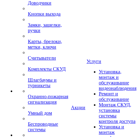
Доводчики
Кнопки выхода
Замки, защелки,
ручки
Карты, брелоки,
метки, ключи
Считыватели
Услуги
Комплекты СКУД
Установка,
монтаж и
Шлагбаумы и
обслуживание
турникеты
видеонаблюдения
Ремонт и
Охранно-пожарная
обслуживание
сигнализация
Монтаж СКУД,
Акции
установка
Умный дом
системы
контроля доступа
Беспроводные
Установка и
системы
монтаж