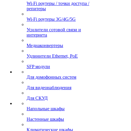
Wi-Fi роутеры / точки доступа /
репитеры
Wi-Fi роутеры 3G/4G/5G
Усилители сотовой связи и
интернета
Медиаконвертеры
Удлинители Ethernet, PoE
SFP модули
Для домофонных систем
Для видеонаблюдения
Для СКУД
Напольные шкафы
Настенные шкафы
Климатические шкафы