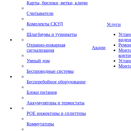
Карты, брелоки, метки, ключи
Считыватели
Комплекты СКУД
Услуги
Шлагбаумы и турникеты
Устан
видео
Охранно-пожарная
Ремон
Акции
сигнализация
Монта
контр
Умный дом
Устан
Монта
Беспроводные системы
Бесперебойное оборудование
Блоки питания
Аккумуляторы и термостаты
POE инжекторы и сплиттеры
Коммутаторы