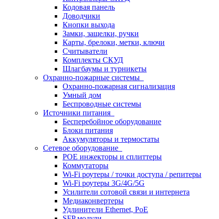
Кодовая панель
Доводчики
Кнопки выхода
Замки, защелки, ручки
Карты, брелоки, метки, ключи
Считыватели
Комплекты СКУД
Шлагбаумы и турникеты
Охранно-пожарные системы
Охранно-пожарная сигнализация
Умный дом
Беспроводные системы
Источники питания
Бесперебойное оборудование
Блоки питания
Аккумуляторы и термостаты
Сетевое оборудование
POE инжекторы и сплиттеры
Коммутаторы
Wi-Fi роутеры / точки доступа / репитеры
Wi-Fi роутеры 3G/4G/5G
Усилители сотовой связи и интернета
Медиаконвертеры
Удлинители Ethernet, PoE
SFP модули