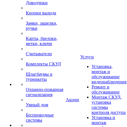
Доводчики
Кнопки выхода
Замки, защелки,
ручки
Карты, брелоки,
метки, ключи
Считыватели
Услуги
Комплекты СКУД
Установка,
монтаж и
Шлагбаумы и
обслуживание
турникеты
видеонаблюдения
Ремонт и
Охранно-пожарная
обслуживание
сигнализация
Монтаж СКУД,
Акции
установка
Умный дом
системы
контроля доступа
Беспроводные
Установка и
системы
монтаж