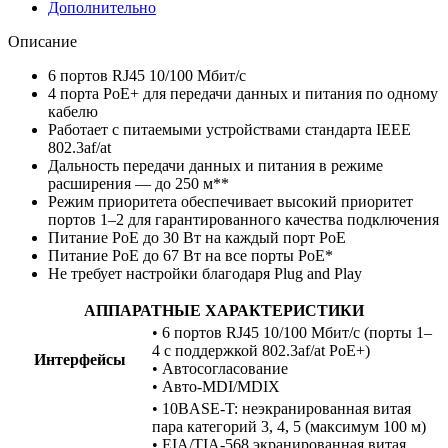
Дополнительно
Описание
6 портов RJ45 10/100 Мбит/с
4 порта PoE+ для передачи данных и питания по одному
кабелю
Работает с питаемыми устройствами стандарта IEEE
802.3af/at
Дальность передачи данных и питания в режиме
расширения — до 250 м**
Режим приоритета обеспечивает высокий приоритет
портов 1–2 для гарантированного качества подключения
Питание PoE до 30 Вт на каждый порт PoE
Питание PoE до 67 Вт на все порты PoE*
Не требует настройки благодаря Plug and Play
АППАРАТНЫЕ ХАРАКТЕРИСТИКИ
• 6 портов RJ45 10/100 Мбит/с (порты 1–
4 с поддержкой 802.3af/at PoE+)
Интерфейсы
• Автосогласование
• Авто-MDI/MDIX
• 10BASE-T: неэкранированная витая
пара категорий 3, 4, 5 (максимум 100 м)
• EIA/TIA-568 экранированная витая