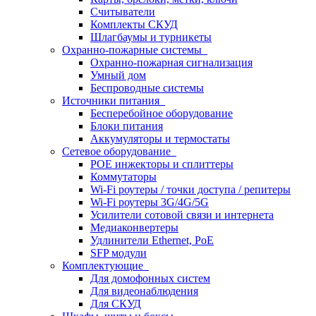
Считыватели
Комплекты СКУД
Шлагбаумы и турникеты
Охранно-пожарные системы
Охранно-пожарная сигнализация
Умный дом
Беспроводные системы
Источники питания
Бесперебойное оборудование
Блоки питания
Аккумуляторы и термостаты
Сетевое оборудование
POE инжекторы и сплиттеры
Коммутаторы
Wi-Fi роутеры / точки доступа / репитеры
Wi-Fi роутеры 3G/4G/5G
Усилители сотовой связи и интернета
Медиаконвертеры
Удлинители Ethernet, PoE
SFP модули
Комплектующие
Для домофонных систем
Для видеонаблюдения
Для СКУД