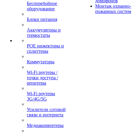
домофонов
Бесперебойное
Монтаж охранно-
оборудование
пожарных систем
Блоки питания
Аккумуляторы и
термостаты
POE инжекторы и
сплиттеры
Коммутаторы
Wi-Fi роутеры /
точки доступа /
репитеры
Wi-Fi роутеры
3G/4G/5G
Усилители сотовой
связи и интернета
Медиаконвертеры