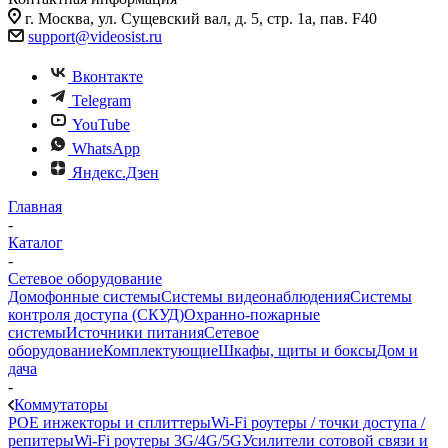
г. Москва, ул. Сущевский вал, д. 5, стр. 1а, пав. F40
support@videosist.ru
Вконтакте
Telegram
YouTube
WhatsApp
Яндекс.Дзен
Главная
-
Каталог
-
Сетевое оборудование
Домофонные системы
Системы видеонаблюдения
Системы
контроля доступа (СКУД)
Охранно-пожарные
системы
Источники питания
Сетевое
оборудование
Комплектующие
Шкафы, щиты и боксы
Дом и
дача
-
Коммутаторы
POE инжекторы и сплиттеры
Wi-Fi роутеры / точки доступа /
репитеры
Wi-Fi роутеры 3G/4G/5G
Усилители сотовой связи и