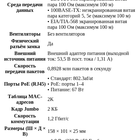
Среда передачи
пара 100 Ом (максимум 100 м)
данных
• 100BASE-TX: неэкранированная витая
пара категорий 5, 5e (максимум 100 м)
• EIA/TIA-568 экранированная витая
пара 100 Ом (максимум 100 м)
Вентиляторы
Без вентиляторов
Физический
Да
разъём замка
Внешний
Внешний адаптер питания (выходной
источник питания
ток: 53,5 В пост. тока / 1,31 А)
Скорость
0,8928 млн пакетов в секунду
передачи пакетов
• Стандарт: 802.3af/at
Порты PoE (RJ45)
• PoE: порты 1–4
• Питание: 67 Вт
Таблица MAC-
2K
адресов
Кадр Jumbo
2 КБ
Скорость
1,2 Гбит/с
коммутации
Размеры (Ш × Д ×
158 × 101 × 25 мм
В)