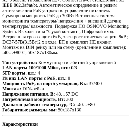
IEEE 802.3af/at/bt. Автоматическое определение и режим
антизависания PoE устройств. управление питанием.
Суммарная мощность PoE до 300Вт.Встроенная система
мониторинга температуры/ напряжения + внешний датчик
температуры/ влажности. Поддержка ПО OSNOVO Monitoring
System. Выходы типа "Сухой контакт", Цифровой вход.
Встроенная грозозащита 6кВ, электростатическая защита 8кВ;
DC37-57В(315Вт)2 x входа. БП в комплект НЕ входит.
Монтаж на DIN-рейку или на стену (крепление в комплекте);
-40…+80°С; 50х187х130мм.
Тип устройства:
Коммутатор гигабитный управляемый
LAN порты 100/1000 Мбит, шт.:
0/8
SFP порты, шт.:
4
Из них LAN порты с PoE, шт.:
8
Мощность РоЕ, на порт/суммарная, Вт.:
37/300
Монтаж:
DIN-рейка
Напряжение питания, В:
48…57 DC
Потребляемая мощность, Вт:
300
Диапазон рабочих температур, °С:
-40…+80
Габаритные размеры мм:
50х187х130
Характеристики