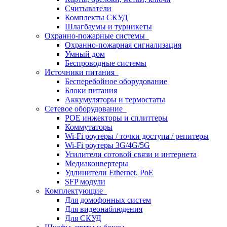
Считыватели
Комплекты СКУД
Шлагбаумы и турникеты
Охранно-пожарные системы
Охранно-пожарная сигнализация
Умный дом
Беспроводные системы
Источники питания
Бесперебойное оборудование
Блоки питания
Аккумуляторы и термостаты
Сетевое оборудование
POE инжекторы и сплиттеры
Коммутаторы
Wi-Fi роутеры / точки доступа / репитеры
Wi-Fi роутеры 3G/4G/5G
Усилители сотовой связи и интернета
Медиаконвертеры
Удлинители Ethernet, PoE
SFP модули
Комплектующие
Для домофонных систем
Для видеонаблюдения
Для СКУД