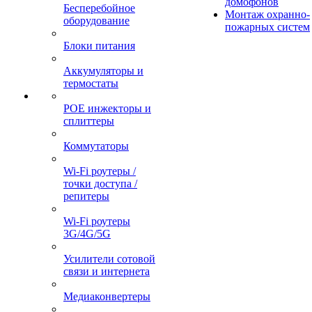
домофонов
Бесперебойное
Монтаж охранно-
оборудование
пожарных систем
Блоки питания
Аккумуляторы и
термостаты
POE инжекторы и
сплиттеры
Коммутаторы
Wi-Fi роутеры /
точки доступа /
репитеры
Wi-Fi роутеры
3G/4G/5G
Усилители сотовой
связи и интернета
Медиаконвертеры