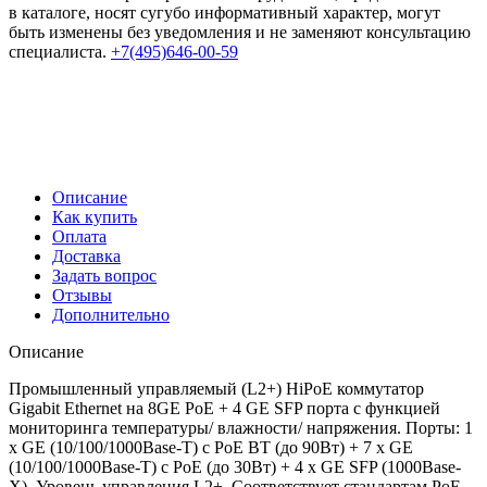
в каталоге, носят сугубо информативный характер, могут
быть изменены без уведомления и не заменяют консультацию
специалиста.
+7(495)646-00-59
Описание
Как купить
Оплата
Доставка
Задать вопрос
Отзывы
Дополнительно
Описание
Промышленный управляемый (L2+) HiPoE коммутатор
Gigabit Ethernet на 8GE PoE + 4 GE SFP порта с функцией
мониторинга температуры/ влажности/ напряжения. Порты: 1
x GE (10/100/1000Base-T) с PoE BT (до 90Вт) + 7 x GE
(10/100/1000Base-T) с PoE (до 30Вт) + 4 x GE SFP (1000Base-
X). Уровень управления L2+. Соответствует стандартам PoE