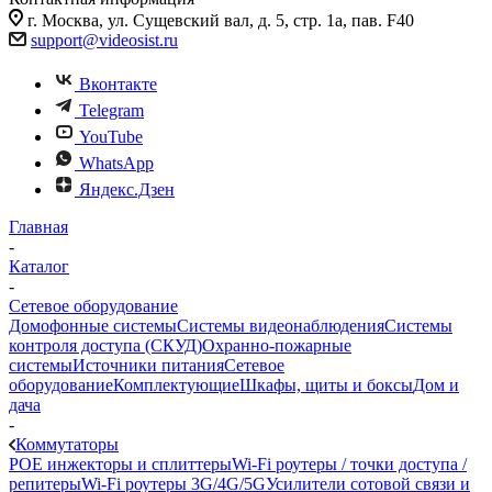
г. Москва, ул. Сущевский вал, д. 5, стр. 1а, пав. F40
support@videosist.ru
Вконтакте
Telegram
YouTube
WhatsApp
Яндекс.Дзен
Главная
-
Каталог
-
Сетевое оборудование
Домофонные системы
Системы видеонаблюдения
Системы
контроля доступа (СКУД)
Охранно-пожарные
системы
Источники питания
Сетевое
оборудование
Комплектующие
Шкафы, щиты и боксы
Дом и
дача
-
Коммутаторы
POE инжекторы и сплиттеры
Wi-Fi роутеры / точки доступа /
репитеры
Wi-Fi роутеры 3G/4G/5G
Усилители сотовой связи и