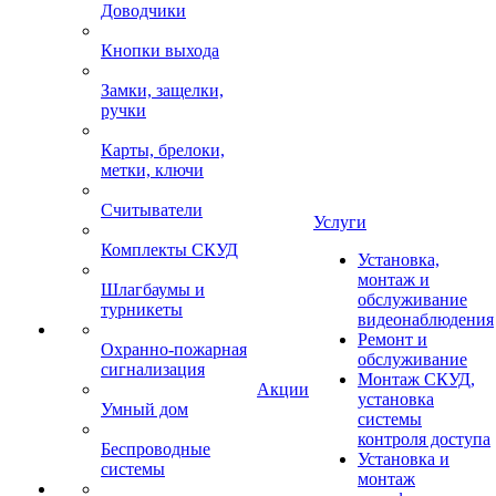
Доводчики
Кнопки выхода
Замки, защелки,
ручки
Карты, брелоки,
метки, ключи
Считыватели
Услуги
Комплекты СКУД
Установка,
монтаж и
Шлагбаумы и
обслуживание
турникеты
видеонаблюдения
Ремонт и
Охранно-пожарная
обслуживание
сигнализация
Монтаж СКУД,
Акции
установка
Умный дом
системы
контроля доступа
Беспроводные
Установка и
системы
монтаж