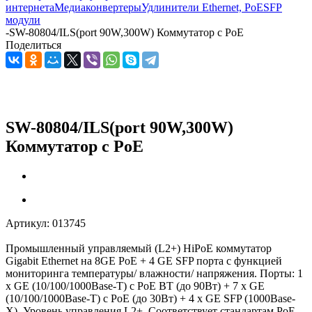
интернета
Медиаконвертеры
Удлинители Ethernet, PoE
SFP
модули
-
SW-80804/ILS(port 90W,300W) Коммутатор с PoE
Поделиться
SW-80804/ILS(port 90W,300W)
Коммутатор с PoE
Артикул:
013745
Промышленный управляемый (L2+) HiPoE коммутатор
Gigabit Ethernet на 8GE PoE + 4 GE SFP порта с функцией
мониторинга температуры/ влажности/ напряжения. Порты: 1
x GE (10/100/1000Base-T) с PoE BT (до 90Вт) + 7 x GE
(10/100/1000Base-T) с PoE (до 30Вт) + 4 x GE SFP (1000Base-
X). Уровень управления L2+. Соответствует стандартам PoE