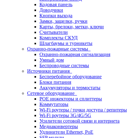
Кодовая панель
Доводчики
Кнопки выхода
Замки, защелки, ручки
Карты, брелоки, метки, ключи
Считыватели
Комплекты СКУД
Шлагбаумы и турникеты
Охранно-пожарные системы
Охранно-пожарная сигнализация
Умный дом
Беспроводные системы
Источники питания
Бесперебойное оборудование
Блоки питания
Аккумуляторы и термостаты
Сетевое оборудование
POE инжекторы и сплиттеры
Коммутаторы
Wi-Fi роутеры / точки доступа / репитеры
Wi-Fi роутеры 3G/4G/5G
Усилители сотовой связи и интернета
Медиаконвертеры
Удлинители Ethernet, PoE
SFP модули