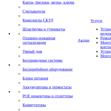
Карты, брелоки, метки, ключи
Считыватели
Комплекты СКУД
Услуги
Шлагбаумы и турникеты
Устан
видео
Охранно-пожарная
Ремон
Акции
сигнализация
Монта
контр
Умный дом
Устан
Монта
Беспроводные системы
Бесперебойное оборудование
Блоки питания
Аккумуляторы и термостаты
POE инжекторы и сплиттеры
Коммутаторы