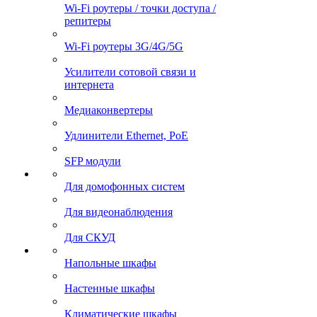
Wi-Fi роутеры / точки доступа /
репитеры
Wi-Fi роутеры 3G/4G/5G
Усилители сотовой связи и
интернета
Медиаконвертеры
Удлинители Ethernet, PoE
SFP модули
Для домофонных систем
Для видеонаблюдения
Для СКУД
Напольные шкафы
Настенные шкафы
Климатические шкафы