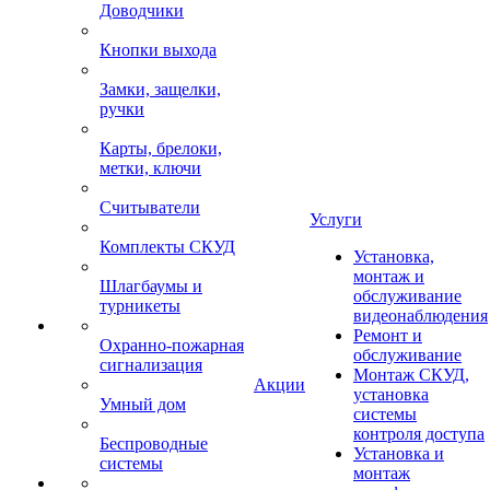
Доводчики
Кнопки выхода
Замки, защелки,
ручки
Карты, брелоки,
метки, ключи
Считыватели
Услуги
Комплекты СКУД
Установка,
монтаж и
Шлагбаумы и
обслуживание
турникеты
видеонаблюдения
Ремонт и
Охранно-пожарная
обслуживание
сигнализация
Монтаж СКУД,
Акции
установка
Умный дом
системы
контроля доступа
Беспроводные
Установка и
системы
монтаж