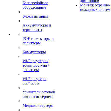
домофонов
Бесперебойное
Монтаж охранно-
оборудование
пожарных систем
Блоки питания
Аккумуляторы и
термостаты
POE инжекторы и
сплиттеры
Коммутаторы
Wi-Fi роутеры /
точки доступа /
репитеры
Wi-Fi роутеры
3G/4G/5G
Усилители сотовой
связи и интернета
Медиаконвертеры