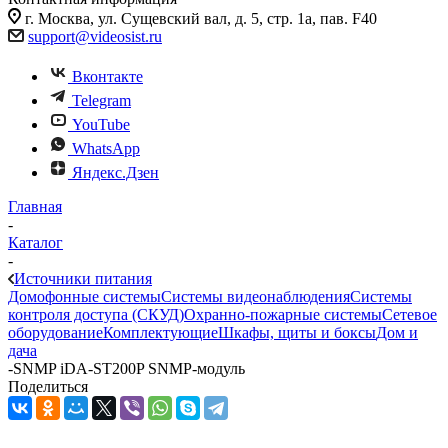
г. Москва, ул. Сущевский вал, д. 5, стр. 1а, пав. F40
support@videosist.ru
Вконтакте
Telegram
YouTube
WhatsApp
Яндекс.Дзен
Главная
-
Каталог
-
Источники питания
Домофонные системы
Системы видеонаблюдения
Системы
контроля доступа (СКУД)
Охранно-пожарные системы
Сетевое
оборудование
Комплектующие
Шкафы, щиты и боксы
Дом и
дача
-
SNMP iDA-ST200P SNMP-модуль
Поделиться