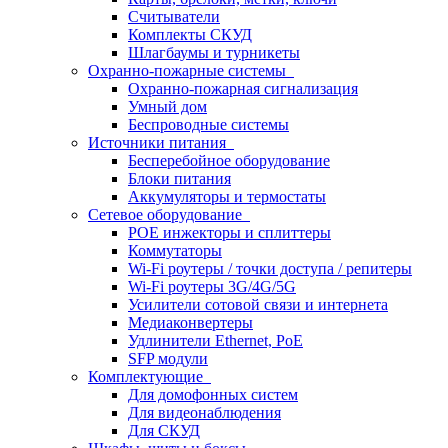
Считыватели
Комплекты СКУД
Шлагбаумы и турникеты
Охранно-пожарные системы
Охранно-пожарная сигнализация
Умный дом
Беспроводные системы
Источники питания
Бесперебойное оборудование
Блоки питания
Аккумуляторы и термостаты
Сетевое оборудование
POE инжекторы и сплиттеры
Коммутаторы
Wi-Fi роутеры / точки доступа / репитеры
Wi-Fi роутеры 3G/4G/5G
Усилители сотовой связи и интернета
Медиаконвертеры
Удлинители Ethernet, PoE
SFP модули
Комплектующие
Для домофонных систем
Для видеонаблюдения
Для СКУД