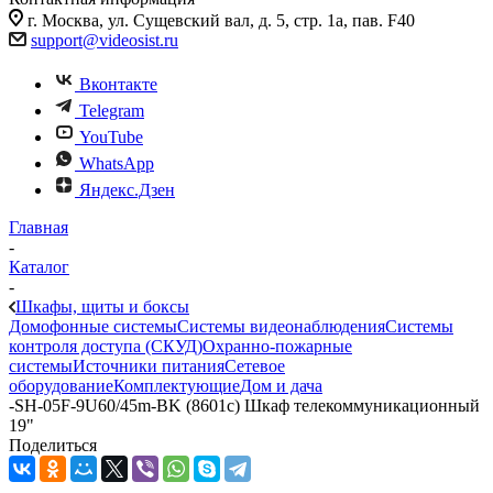
г. Москва, ул. Сущевский вал, д. 5, стр. 1а, пав. F40
support@videosist.ru
Вконтакте
Telegram
YouTube
WhatsApp
Яндекс.Дзен
Главная
-
Каталог
-
Шкафы, щиты и боксы
Домофонные системы
Системы видеонаблюдения
Системы
контроля доступа (СКУД)
Охранно-пожарные
системы
Источники питания
Сетевое
оборудование
Комплектующие
Дом и дача
-
SH-05F-9U60/45m-BK (8601c) Шкаф телекоммуникационный
19"
Поделиться