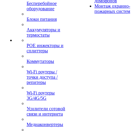
домофонов
Бесперебойное
Монтаж охранно-
оборудование
пожарных систем
Блоки питания
Аккумуляторы и
термостаты
POE инжекторы и
сплиттеры
Коммутаторы
Wi-Fi роутеры /
точки доступа /
репитеры
Wi-Fi роутеры
3G/4G/5G
Усилители сотовой
связи и интернета
Медиаконвертеры