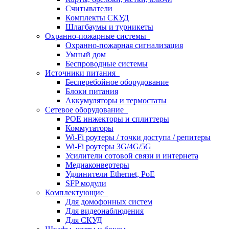
Считыватели
Комплекты СКУД
Шлагбаумы и турникеты
Охранно-пожарные системы
Охранно-пожарная сигнализация
Умный дом
Беспроводные системы
Источники питания
Бесперебойное оборудование
Блоки питания
Аккумуляторы и термостаты
Сетевое оборудование
POE инжекторы и сплиттеры
Коммутаторы
Wi-Fi роутеры / точки доступа / репитеры
Wi-Fi роутеры 3G/4G/5G
Усилители сотовой связи и интернета
Медиаконвертеры
Удлинители Ethernet, PoE
SFP модули
Комплектующие
Для домофонных систем
Для видеонаблюдения
Для СКУД