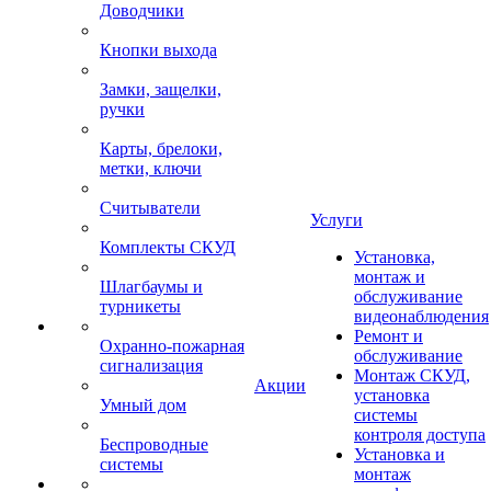
Доводчики
Кнопки выхода
Замки, защелки,
ручки
Карты, брелоки,
метки, ключи
Считыватели
Услуги
Комплекты СКУД
Установка,
монтаж и
Шлагбаумы и
обслуживание
турникеты
видеонаблюдения
Ремонт и
Охранно-пожарная
обслуживание
сигнализация
Монтаж СКУД,
Акции
установка
Умный дом
системы
контроля доступа
Беспроводные
Установка и
системы
монтаж