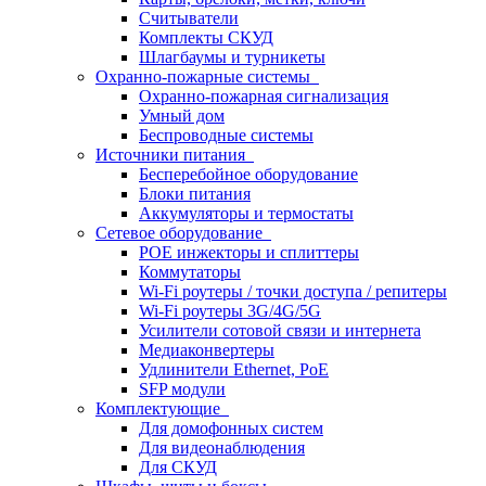
Считыватели
Комплекты СКУД
Шлагбаумы и турникеты
Охранно-пожарные системы
Охранно-пожарная сигнализация
Умный дом
Беспроводные системы
Источники питания
Бесперебойное оборудование
Блоки питания
Аккумуляторы и термостаты
Сетевое оборудование
POE инжекторы и сплиттеры
Коммутаторы
Wi-Fi роутеры / точки доступа / репитеры
Wi-Fi роутеры 3G/4G/5G
Усилители сотовой связи и интернета
Медиаконвертеры
Удлинители Ethernet, PoE
SFP модули
Комплектующие
Для домофонных систем
Для видеонаблюдения
Для СКУД