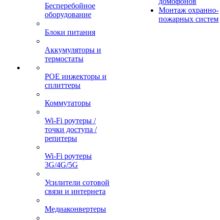
домофонов
Бесперебойное
Монтаж охранно-
оборудование
пожарных систем
Блоки питания
Аккумуляторы и
термостаты
POE инжекторы и
сплиттеры
Коммутаторы
Wi-Fi роутеры /
точки доступа /
репитеры
Wi-Fi роутеры
3G/4G/5G
Усилители сотовой
связи и интернета
Медиаконвертеры