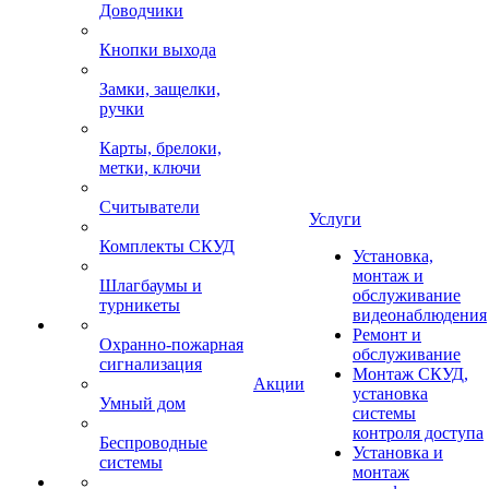
Доводчики
Кнопки выхода
Замки, защелки,
ручки
Карты, брелоки,
метки, ключи
Считыватели
Услуги
Комплекты СКУД
Установка,
монтаж и
Шлагбаумы и
обслуживание
турникеты
видеонаблюдения
Ремонт и
Охранно-пожарная
обслуживание
сигнализация
Монтаж СКУД,
Акции
установка
Умный дом
системы
контроля доступа
Беспроводные
Установка и
системы
монтаж