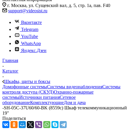
г. Москва, ул. Сущевский вал, д. 5, стр. 1а, пав. F40
support@videosist.ru
Вконтакте
Telegram
YouTube
WhatsApp
Яндекс.Дзен
Главная
-
Каталог
-
Шкафы, щиты и боксы
Домофонные системы
Системы видеонаблюдения
Системы
контроля доступа (СКУД)
Охранно-пожарные
системы
Источники питания
Сетевое
оборудование
Комплектующие
Дом и дача
-
SH-05C-37U60/60-BK (8559c) Шкаф телекоммуникационный
19"
Поделиться