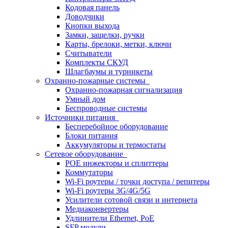
Кодовая панель
Доводчики
Кнопки выхода
Замки, защелки, ручки
Карты, брелоки, метки, ключи
Считыватели
Комплекты СКУД
Шлагбаумы и турникеты
Охранно-пожарные системы
Охранно-пожарная сигнализация
Умный дом
Беспроводные системы
Источники питания
Бесперебойное оборудование
Блоки питания
Аккумуляторы и термостаты
Сетевое оборудование
POE инжекторы и сплиттеры
Коммутаторы
Wi-Fi роутеры / точки доступа / репитеры
Wi-Fi роутеры 3G/4G/5G
Усилители сотовой связи и интернета
Медиаконвертеры
Удлинители Ethernet, PoE
SFP модули