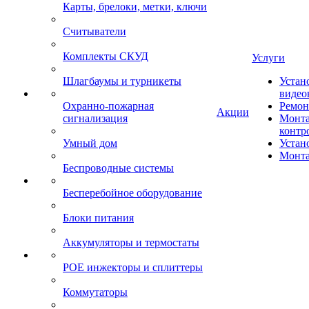
Карты, брелоки, метки, ключи
Считыватели
Комплекты СКУД
Услуги
Шлагбаумы и турникеты
Устан
видео
Охранно-пожарная
Ремон
Акции
сигнализация
Монта
контр
Умный дом
Устан
Монта
Беспроводные системы
Бесперебойное оборудование
Блоки питания
Аккумуляторы и термостаты
POE инжекторы и сплиттеры
Коммутаторы