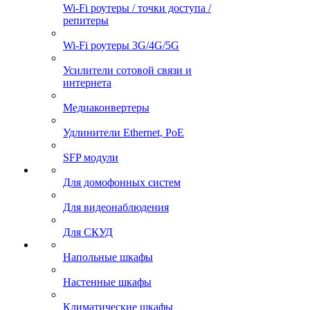
Wi-Fi роутеры / точки доступа /
репитеры
Wi-Fi роутеры 3G/4G/5G
Усилители сотовой связи и
интернета
Медиаконвертеры
Удлинители Ethernet, PoE
SFP модули
Для домофонных систем
Для видеонаблюдения
Для СКУД
Напольные шкафы
Настенные шкафы
Климатические шкафы