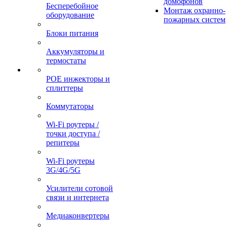
домофонов
Бесперебойное
Монтаж охранно-
оборудование
пожарных систем
Блоки питания
Аккумуляторы и
термостаты
POE инжекторы и
сплиттеры
Коммутаторы
Wi-Fi роутеры /
точки доступа /
репитеры
Wi-Fi роутеры
3G/4G/5G
Усилители сотовой
связи и интернета
Медиаконвертеры