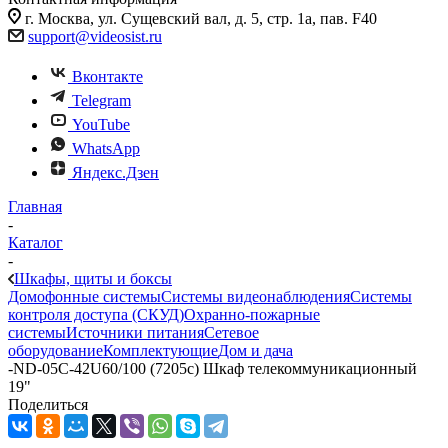
г. Москва, ул. Сущевский вал, д. 5, стр. 1а, пав. F40
support@videosist.ru
Вконтакте
Telegram
YouTube
WhatsApp
Яндекс.Дзен
Главная
-
Каталог
-
Шкафы, щиты и боксы
Домофонные системы
Системы видеонаблюдения
Системы
контроля доступа (СКУД)
Охранно-пожарные
системы
Источники питания
Сетевое
оборудование
Комплектующие
Дом и дача
-
ND-05C-42U60/100 (7205c) Шкаф телекоммуникационный
19"
Поделиться