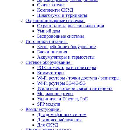
Считыватели
Комплекты СКУД
Шлагбаумы и турникеты
Охранно-пожарные системы
Охранно-пожарная сигнализация
Умный дом
Беспроводные системы
Источники питания
Бесперебойное оборудование
Блоки питания
Аккумуляторы и термостаты
Сетевое оборудование
POE инжекторы и сплиттеры
Коммутаторы
Wi-Fi роутеры / точки доступа / репитеры
Wi-Fi роутеры 3G/4G/5G
Усилители сотовой связи и интернета
Медиаконвертеры
Удлинители Ethernet, PoE
SFP модули
Комплектующие
Для домофонных систем
Для видеонаблюдения
Для СКУД