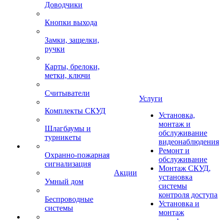
Доводчики
Кнопки выхода
Замки, защелки,
ручки
Карты, брелоки,
метки, ключи
Считыватели
Услуги
Комплекты СКУД
Установка,
монтаж и
Шлагбаумы и
обслуживание
турникеты
видеонаблюдения
Ремонт и
Охранно-пожарная
обслуживание
сигнализация
Монтаж СКУД,
Акции
установка
Умный дом
системы
контроля доступа
Беспроводные
Установка и
системы
монтаж