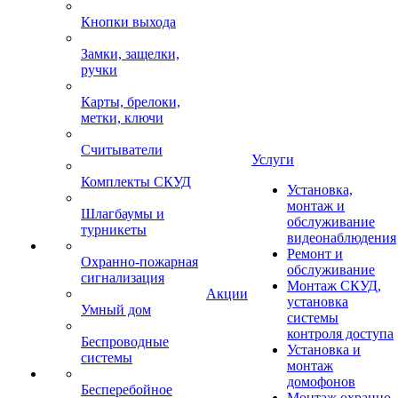
Кнопки выхода
Замки, защелки,
ручки
Карты, брелоки,
метки, ключи
Считыватели
Услуги
Комплекты СКУД
Установка,
монтаж и
Шлагбаумы и
обслуживание
турникеты
видеонаблюдения
Ремонт и
Охранно-пожарная
обслуживание
сигнализация
Монтаж СКУД,
Акции
установка
Умный дом
системы
контроля доступа
Беспроводные
Установка и
системы
монтаж
домофонов
Бесперебойное
Монтаж охранно-