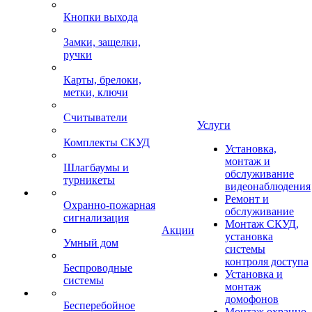
Кнопки выхода
Замки, защелки,
ручки
Карты, брелоки,
метки, ключи
Считыватели
Услуги
Комплекты СКУД
Установка,
монтаж и
Шлагбаумы и
обслуживание
турникеты
видеонаблюдения
Ремонт и
Охранно-пожарная
обслуживание
сигнализация
Монтаж СКУД,
Акции
установка
Умный дом
системы
контроля доступа
Беспроводные
Установка и
системы
монтаж
домофонов
Бесперебойное
Монтаж охранно-