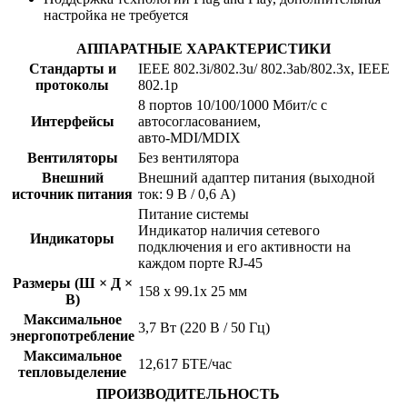
настройка не требуется
АППАРАТНЫЕ ХАРАКТЕРИСТИКИ
Стандарты и
IEEE 802.3i/802.3u/ 802.3ab/802.3x, IEEE
протоколы
802.1p
8 портов 10/100/1000 Мбит/с с
Интерфейсы
автосогласованием,
авто-MDI/MDIX
Вентиляторы
Без вентилятора
Внешний
Внешний адаптер питания (выходной
источник питания
ток: 9 В / 0,6 А)
Питание системы
Индикатор наличия сетевого
Индикаторы
подключения и его активности на
каждом порте RJ-45
Размеры (Ш × Д ×
158 x 99.1x 25 мм
В)
Максимальное
3,7 Вт (220 В / 50 Гц)
энергопотребление
Максимальное
12,617 БТЕ/час
тепловыделение
ПРОИЗВОДИТЕЛЬНОСТЬ