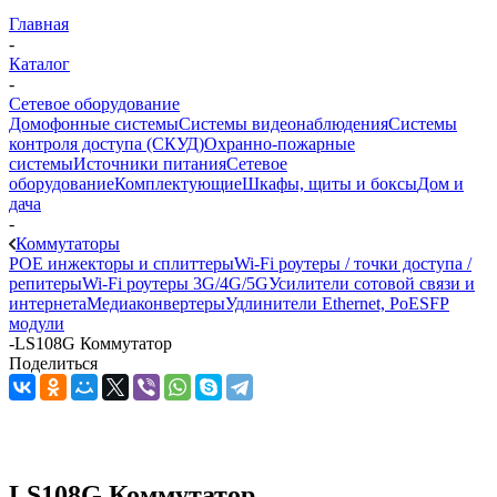
Главная
-
Каталог
-
Сетевое оборудование
Домофонные системы
Системы видеонаблюдения
Системы
контроля доступа (СКУД)
Охранно-пожарные
системы
Источники питания
Сетевое
оборудование
Комплектующие
Шкафы, щиты и боксы
Дом и
дача
-
Коммутаторы
POE инжекторы и сплиттеры
Wi-Fi роутеры / точки доступа /
репитеры
Wi-Fi роутеры 3G/4G/5G
Усилители сотовой связи и
интернета
Медиаконвертеры
Удлинители Ethernet, PoE
SFP
модули
-
LS108G Коммутатор
Поделиться
LS108G Коммутатор