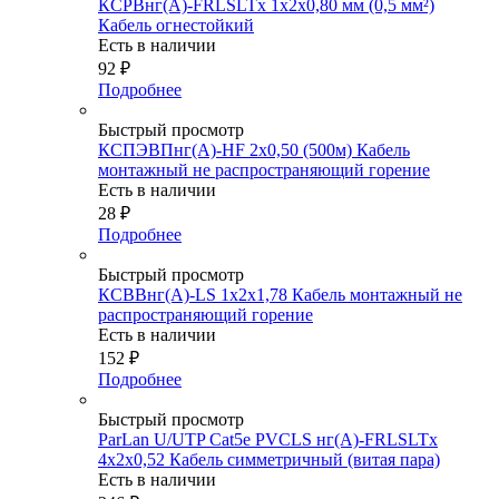
КСРВнг(А)-FRLSLTx 1х2х0,80 мм (0,5 мм²)
Кабель огнестойкий
Есть в наличии
92
₽
Подробнее
Быстрый просмотр
КСПЭВПнг(А)-HF 2х0,50 (500м) Кабель
монтажный не распространяющий горение
Есть в наличии
28
₽
Подробнее
Быстрый просмотр
КСВВнг(А)-LS 1х2х1,78 Кабель монтажный не
распространяющий горение
Есть в наличии
152
₽
Подробнее
Быстрый просмотр
ParLan U/UTP Cat5e PVCLS нг(А)-FRLSLTx
4х2x0,52 Кабель симметричный (витая пара)
Есть в наличии