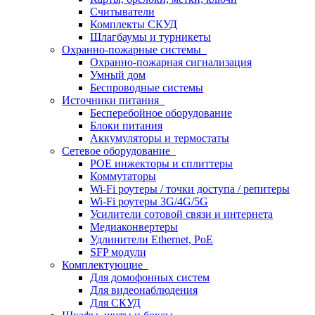
Считыватели
Комплекты СКУД
Шлагбаумы и турникеты
Охранно-пожарные системы
Охранно-пожарная сигнализация
Умный дом
Беспроводные системы
Источники питания
Бесперебойное оборудование
Блоки питания
Аккумуляторы и термостаты
Сетевое оборудование
POE инжекторы и сплиттеры
Коммутаторы
Wi-Fi роутеры / точки доступа / репитеры
Wi-Fi роутеры 3G/4G/5G
Усилители сотовой связи и интернета
Медиаконвертеры
Удлинители Ethernet, PoE
SFP модули
Комплектующие
Для домофонных систем
Для видеонаблюдения
Для СКУД