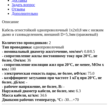
Доставка
Задать вопрос
Отзывы
Дополнительно
Описание
Кабель огнестойкий однопроволочный 1х2х0,8 мм с низким
дымо и газовыделением, внешний D=5,3мм (оранжевый)
Количество проводников:
2
Тип проводника:
однопроволочный
- номинальный диаметр жил/сечение, мм/мм²:
0.8/0.5
- сопротивление жилы постоянному току при 20°С, не
более, Ом/км:
36
- сопротивление изоляции жил при 20°C, не менее, МОм х
км.:
100
- электрическая емкость пары, не более, нФ/км:
75.0
- коэффициент затухания при частоте 1 кГц при 20°С, не
более, дБ/км:
-
- рабочее напряжение, не более, В:
-
Наружный диаметр кабеля, не более, мм:
6.3
Масса кабеля, кг/км:
34.6
Диапазон рабочих температур, °С:
-30…+70