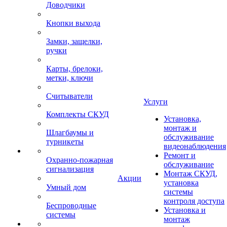
Доводчики
Кнопки выхода
Замки, защелки,
ручки
Карты, брелоки,
метки, ключи
Считыватели
Услуги
Комплекты СКУД
Установка,
монтаж и
Шлагбаумы и
обслуживание
турникеты
видеонаблюдения
Ремонт и
Охранно-пожарная
обслуживание
сигнализация
Монтаж СКУД,
Акции
установка
Умный дом
системы
контроля доступа
Беспроводные
Установка и
системы
монтаж