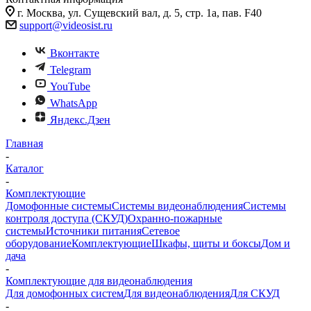
г. Москва, ул. Сущевский вал, д. 5, стр. 1а, пав. F40
support@videosist.ru
Вконтакте
Telegram
YouTube
WhatsApp
Яндекс.Дзен
Главная
-
Каталог
-
Комплектующие
Домофонные системы
Системы видеонаблюдения
Системы
контроля доступа (СКУД)
Охранно-пожарные
системы
Источники питания
Сетевое
оборудование
Комплектующие
Шкафы, щиты и боксы
Дом и
дача
-
Комплектующие для видеонаблюдения
Для домофонных систем
Для видеонаблюдения
Для СКУД
-