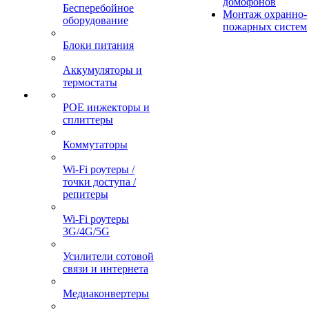
домофонов
Бесперебойное
Монтаж охранно-
оборудование
пожарных систем
Блоки питания
Аккумуляторы и
термостаты
POE инжекторы и
сплиттеры
Коммутаторы
Wi-Fi роутеры /
точки доступа /
репитеры
Wi-Fi роутеры
3G/4G/5G
Усилители сотовой
связи и интернета
Медиаконвертеры