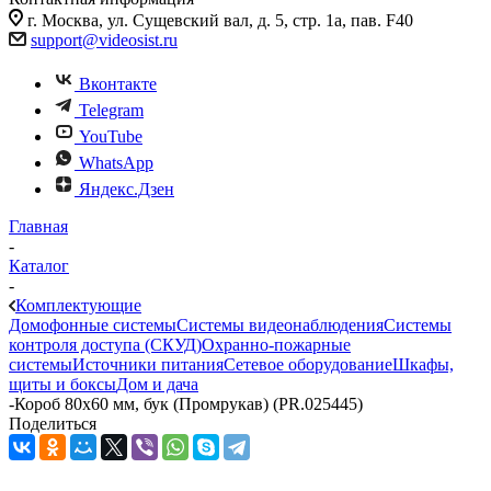
г. Москва, ул. Сущевский вал, д. 5, стр. 1а, пав. F40
support@videosist.ru
Вконтакте
Telegram
YouTube
WhatsApp
Яндекс.Дзен
Главная
-
Каталог
-
Комплектующие
Домофонные системы
Системы видеонаблюдения
Системы
контроля доступа (СКУД)
Охранно-пожарные
системы
Источники питания
Сетевое оборудование
Шкафы,
щиты и боксы
Дом и дача
-
Короб 80х60 мм, бук (Промрукав) (PR.025445)
Поделиться