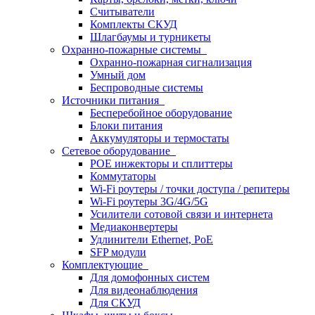
Считыватели
Комплекты СКУД
Шлагбаумы и турникеты
Охранно-пожарные системы
Охранно-пожарная сигнализация
Умный дом
Беспроводные системы
Источники питания
Бесперебойное оборудование
Блоки питания
Аккумуляторы и термостаты
Сетевое оборудование
POE инжекторы и сплиттеры
Коммутаторы
Wi-Fi роутеры / точки доступа / репитеры
Wi-Fi роутеры 3G/4G/5G
Усилители сотовой связи и интернета
Медиаконвертеры
Удлинители Ethernet, PoE
SFP модули
Комплектующие
Для домофонных систем
Для видеонаблюдения
Для СКУД