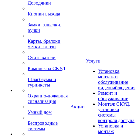
Доводчики
Кнопки выхода
Замки, защелки,
ручки
Карты, брелоки,
метки, ключи
Считыватели
Услуги
Комплекты СКУД
Установка,
монтаж и
Шлагбаумы и
обслуживание
турникеты
видеонаблюдения
Ремонт и
Охранно-пожарная
обслуживание
сигнализация
Монтаж СКУД,
Акции
установка
Умный дом
системы
контроля доступа
Беспроводные
Установка и
системы
монтаж