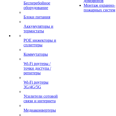
домофонов
Бесперебойное
Монтаж охранно-
оборудование
пожарных систем
Блоки питания
Аккумуляторы и
термостаты
POE инжекторы и
сплиттеры
Коммутаторы
Wi-Fi роутеры /
точки доступа /
репитеры
Wi-Fi роутеры
3G/4G/5G
Усилители сотовой
связи и интернета
Медиаконвертеры