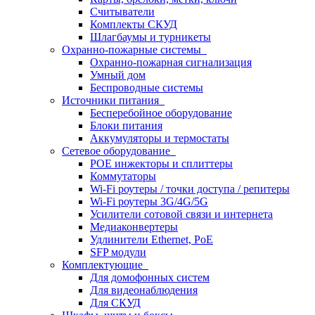
Считыватели
Комплекты СКУД
Шлагбаумы и турникеты
Охранно-пожарные системы
Охранно-пожарная сигнализация
Умный дом
Беспроводные системы
Источники питания
Бесперебойное оборудование
Блоки питания
Аккумуляторы и термостаты
Сетевое оборудование
POE инжекторы и сплиттеры
Коммутаторы
Wi-Fi роутеры / точки доступа / репитеры
Wi-Fi роутеры 3G/4G/5G
Усилители сотовой связи и интернета
Медиаконвертеры
Удлинители Ethernet, PoE
SFP модули
Комплектующие
Для домофонных систем
Для видеонаблюдения
Для СКУД