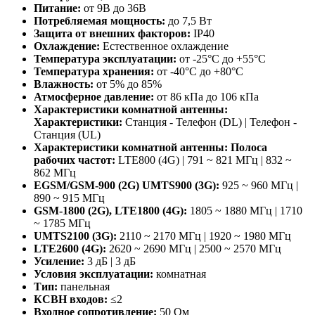
Питание:
от 9В до 36В
Потребляемая мощность:
до 7,5 Вт
Защита от внешних факторов:
IP40
Охлаждение:
Естественное охлаждение
Температура эксплуатации:
от -25°С до +55°С
Температура хранения:
от -40°С до +80°С
Влажность:
от 5% до 85%
Атмосферное давление:
от 86 кПа до 106 кПа
Характеристики комнатной антенны:
Характеристики:
Станция - Телефон (DL) | Телефон -
Станция (UL)
Характеристики комнатной антенны: Полоса
рабочих частот:
LTE800 (4G) | 791 ~ 821 МГц | 832 ~
862 МГц
EGSM/GSM-900 (2G) UMTS900 (3G):
925 ~ 960 МГц |
890 ~ 915 МГц
GSM-1800 (2G), LTE1800 (4G):
1805 ~ 1880 МГц | 1710
~ 1785 МГц
UMTS2100 (3G):
2110 ~ 2170 МГц | 1920 ~ 1980 МГц
LTE2600 (4G):
2620 ~ 2690 МГц | 2500 ~ 2570 МГц
Усиление:
3 дБ | 3 дБ
Условия эксплуатации:
комнатная
Тип:
панельная
КСВН входов:
≤2
Входное сопротивление:
50 Ом