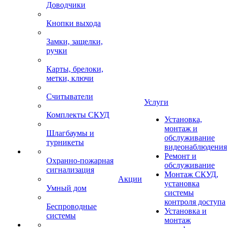
Доводчики
Кнопки выхода
Замки, защелки,
ручки
Карты, брелоки,
метки, ключи
Считыватели
Услуги
Комплекты СКУД
Установка,
монтаж и
Шлагбаумы и
обслуживание
турникеты
видеонаблюдения
Ремонт и
Охранно-пожарная
обслуживание
сигнализация
Монтаж СКУД,
Акции
установка
Умный дом
системы
контроля доступа
Беспроводные
Установка и
системы
монтаж