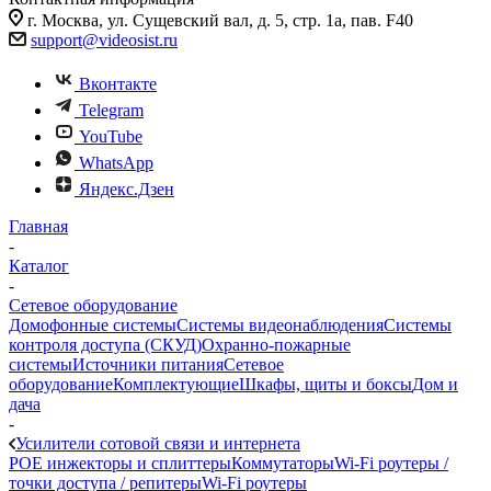
г. Москва, ул. Сущевский вал, д. 5, стр. 1а, пав. F40
support@videosist.ru
Вконтакте
Telegram
YouTube
WhatsApp
Яндекс.Дзен
Главная
-
Каталог
-
Сетевое оборудование
Домофонные системы
Системы видеонаблюдения
Системы
контроля доступа (СКУД)
Охранно-пожарные
системы
Источники питания
Сетевое
оборудование
Комплектующие
Шкафы, щиты и боксы
Дом и
дача
-
Усилители сотовой связи и интернета
POE инжекторы и сплиттеры
Коммутаторы
Wi-Fi роутеры /
точки доступа / репитеры
Wi-Fi роутеры