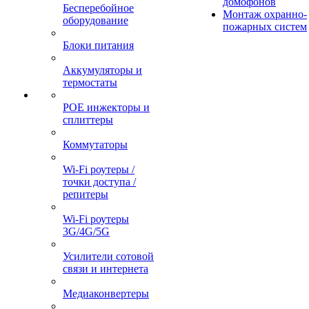
домофонов
Бесперебойное
Монтаж охранно-
оборудование
пожарных систем
Блоки питания
Аккумуляторы и
термостаты
POE инжекторы и
сплиттеры
Коммутаторы
Wi-Fi роутеры /
точки доступа /
репитеры
Wi-Fi роутеры
3G/4G/5G
Усилители сотовой
связи и интернета
Медиаконвертеры