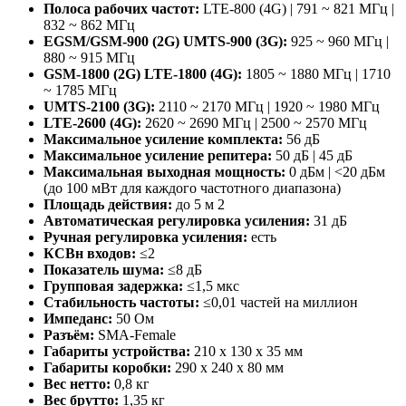
Полоса рабочих частот:
LTE-800 (4G) | 791 ~ 821 МГц |
832 ~ 862 МГц
EGSM/GSM-900 (2G) UMTS-900 (3G):
925 ~ 960 МГц |
880 ~ 915 МГц
GSM-1800 (2G) LTE-1800 (4G):
1805 ~ 1880 МГц | 1710
~ 1785 МГц
UMTS-2100 (3G):
2110 ~ 2170 МГц | 1920 ~ 1980 МГц
LTE-2600 (4G):
2620 ~ 2690 МГц | 2500 ~ 2570 МГц
Максимальное усиление комплекта:
56 дБ
Максимальное усиление репитера:
50 дБ | 45 дБ
Максимальная выходная мощность:
0 дБм | <20 дБм
(до 100 мВт для каждого частотного диапазона)
Площадь действия:
до 5 м 2
Автоматическая регулировка усиления:
31 дБ
Ручная регулировка усиления:
есть
КСВн входов:
≤2
Показатель шума:
≤8 дБ
Групповая задержка:
≤1,5 мкс
Стабильность частоты:
≤0,01 частей на миллион
Импеданс:
50 Ом
Разъём:
SMA-Female
Габариты устройства:
210 x 130 x 35 мм
Габариты коробки:
290 x 240 x 80 мм
Вес нетто:
0,8 кг
Вес брутто:
1,35 кг