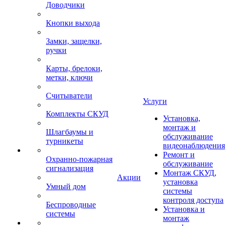
Доводчики
Кнопки выхода
Замки, защелки,
ручки
Карты, брелоки,
метки, ключи
Считыватели
Услуги
Комплекты СКУД
Установка,
монтаж и
Шлагбаумы и
обслуживание
турникеты
видеонаблюдения
Ремонт и
Охранно-пожарная
обслуживание
сигнализация
Монтаж СКУД,
Акции
установка
Умный дом
системы
контроля доступа
Беспроводные
Установка и
системы
монтаж