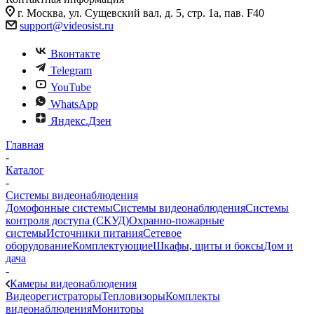
г. Москва, ул. Сущевский вал, д. 5, стр. 1а, пав. F40
support@videosist.ru
Вконтакте
Telegram
YouTube
WhatsApp
Яндекс.Дзен
Главная
-
Каталог
-
Системы видеонаблюдения
Домофонные системы
Системы видеонаблюдения
Системы
контроля доступа (СКУД)
Охранно-пожарные
системы
Источники питания
Сетевое
оборудование
Комплектующие
Шкафы, щиты и боксы
Дом и
дача
-
Камеры видеонаблюдения
Видеорегистраторы
Тепловизоры
Комплекты
видеонаблюдения
Мониторы