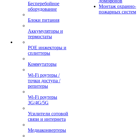
домофонов
Бесперебойное
Монтаж охранно-
оборудование
пожарных систем
Блоки питания
Аккумуляторы и
термостаты
POE инжекторы и
сплиттеры
Коммутаторы
Wi-Fi роутеры /
точки доступа /
репитеры
Wi-Fi роутеры
3G/4G/5G
Усилители сотовой
связи и интернета
Медиаконвертеры