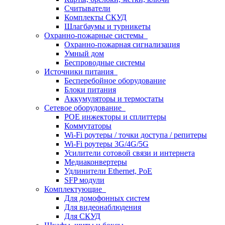
Считыватели
Комплекты СКУД
Шлагбаумы и турникеты
Охранно-пожарные системы
Охранно-пожарная сигнализация
Умный дом
Беспроводные системы
Источники питания
Бесперебойное оборудование
Блоки питания
Аккумуляторы и термостаты
Сетевое оборудование
POE инжекторы и сплиттеры
Коммутаторы
Wi-Fi роутеры / точки доступа / репитеры
Wi-Fi роутеры 3G/4G/5G
Усилители сотовой связи и интернета
Медиаконвертеры
Удлинители Ethernet, PoE
SFP модули
Комплектующие
Для домофонных систем
Для видеонаблюдения
Для СКУД