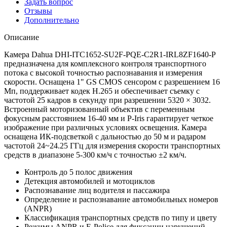
Задать вопрос
Отзывы
Дополнительно
Описание
Камера Dahua DHI-ITC1652-SU2F-PQE-C2R1-IRL8ZF1640-P
предназначена для комплексного контроля транспортного
потока с высокой точностью распознавания и измерения
скорости. Оснащена 1" GS CMOS сенсором с разрешением 16
Мп, поддерживает кодек H.265 и обеспечивает съемку с
частотой 25 кадров в секунду при разрешении 5320 × 3032.
Встроенный моторизованный объектив с переменным
фокусным расстоянием 16-40 мм и P-Iris гарантирует четкое
изображение при различных условиях освещения. Камера
оснащена ИК-подсветкой с дальностью до 50 м и радаром
частотой 24~24.25 ГГц для измерения скорости транспортных
средств в диапазоне 5-300 км/ч с точностью ±2 км/ч.
Контроль до 5 полос движения
Детекция автомобилей и мотоциклов
Распознавание лиц водителя и пассажира
Определение и распознавание автомобильных номеров
(ANPR)
Классификация транспортных средств по типу и цвету
Режимы ANPR и E-Police для фиксации нарушений