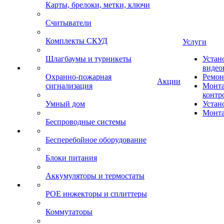
Карты, брелоки, метки, ключи
Считыватели
Комплекты СКУД
Услуги
Шлагбаумы и турникеты
Устан
видео
Охранно-пожарная
Ремон
Акции
сигнализация
Монта
контр
Умный дом
Устан
Монта
Беспроводные системы
Бесперебойное оборудование
Блоки питания
Аккумуляторы и термостаты
POE инжекторы и сплиттеры
Коммутаторы