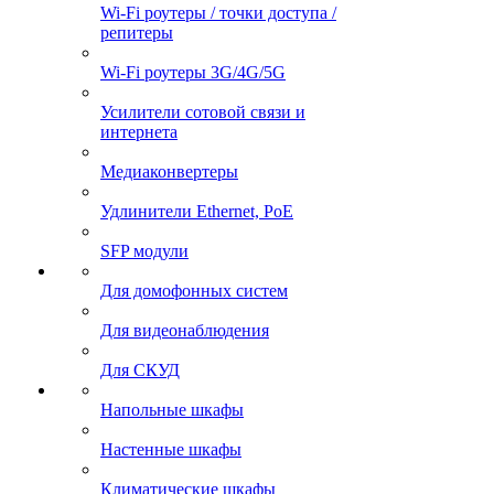
Wi-Fi роутеры / точки доступа /
репитеры
Wi-Fi роутеры 3G/4G/5G
Усилители сотовой связи и
интернета
Медиаконвертеры
Удлинители Ethernet, PoE
SFP модули
Для домофонных систем
Для видеонаблюдения
Для СКУД
Напольные шкафы
Настенные шкафы
Климатические шкафы