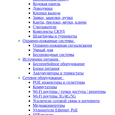
Кодовая панель
Доводчики
Кнопки выхода
Замки, защелки, ручки
Карты, брелоки, метки, ключи
Считыватели
Комплекты СКУД
Шлагбаумы и турникеты
Охранно-пожарные системы
Охранно-пожарная сигнализация
Умный дом
Беспроводные системы
Источники питания
Бесперебойное оборудование
Блоки питания
Аккумуляторы и термостаты
Сетевое оборудование
POE инжекторы и сплиттеры
Коммутаторы
Wi-Fi роутеры / точки доступа / репитеры
Wi-Fi роутеры 3G/4G/5G
Усилители сотовой связи и интернета
Медиаконвертеры
Удлинители Ethernet, PoE
SFP модули