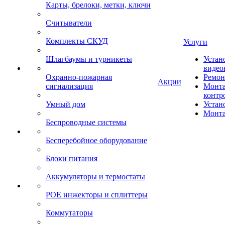
Карты, брелоки, метки, ключи
Считыватели
Комплекты СКУД
Услуги
Шлагбаумы и турникеты
Устан
видео
Охранно-пожарная
Ремон
Акции
сигнализация
Монта
контр
Умный дом
Устан
Монта
Беспроводные системы
Бесперебойное оборудование
Блоки питания
Аккумуляторы и термостаты
POE инжекторы и сплиттеры
Коммутаторы