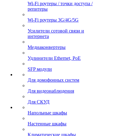
Wi-Fi роутеры / точки доступа /
репитеры
Wi-Fi роутеры 3G/4G/5G
Усилители сотовой связи и
интернета
Медиаконвертеры
Удлинители Ethernet, PoE
SFP модули
Для домофонных систем
Для видеонаблюдения
Для СКУД
Напольные шкафы
Настенные шкафы
Климатические шкафы