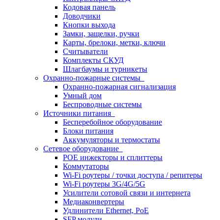
Кодовая панель
Доводчики
Кнопки выхода
Замки, защелки, ручки
Карты, брелоки, метки, ключи
Считыватели
Комплекты СКУД
Шлагбаумы и турникеты
Охранно-пожарные системы
Охранно-пожарная сигнализация
Умный дом
Беспроводные системы
Источники питания
Бесперебойное оборудование
Блоки питания
Аккумуляторы и термостаты
Сетевое оборудование
POE инжекторы и сплиттеры
Коммутаторы
Wi-Fi роутеры / точки доступа / репитеры
Wi-Fi роутеры 3G/4G/5G
Усилители сотовой связи и интернета
Медиаконвертеры
Удлинители Ethernet, PoE
SFP модули