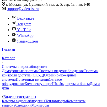
г. Москва, ул. Сущевский вал, д. 5, стр. 1а, пав. F40
support@videosist.ru
Вконтакте
Telegram
YouTube
WhatsApp
Яндекс.Дзен
Главная
-
Каталог
-
Системы видеонаблюдения
Домофонные системы
Системы видеонаблюдения
Системы
контроля доступа (СКУД)
Охранно-пожарные
системы
Источники питания
Сетевое
оборудование
Комплектующие
Шкафы, щиты и боксы
Дом и
дача
-
Видеорегистраторы
Камеры видеонаблюдения
Тепловизоры
Комплекты
видеонаблюдения
Мониторы