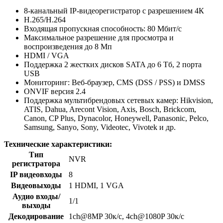
8-канальный IP-видеорегистратор с разрешением 4К
H.265/H.264
Входящая пропускная способность: 80 Мбит/с
Максимальное разрешение для просмотра и
воспроизведения до 8 Мп
HDMI / VGA
Поддержка 2 жестких дисков SATA до 6 Тб, 2 порта
USB
Мониторинг: Веб-браузер, CMS (DSS / PSS) и DMSS
ONVIF версия 2.4
Поддержка мультибрендовых сетевых камер: Hikvision,
ATIS, Dahua, Arecont Vision, Axis, Bosch, Brickcom,
Canon, CP Plus, Dynacolor, Honeywell, Panasonic, Pelco,
Samsung, Sanyo, Sony, Videotec, Vivotek и др.
Технические характеристики:
Тип
NVR
регистратора
IP видеовходы
8
Видеовыходы
1 HDMI, 1 VGA
Аудио входы/
1/1
выходы
Декодирование
1ch@8MP 30к/с, 4ch@1080P 30к/с