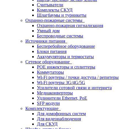
Считыватели
Комплекты СКУД
Шлагбаумы и турникеты
Охранно-пожарные системы
Охранно-пожарная сигнализация
Умный дом
Беспроводные системы
Источники питания
Бесперебойное оборудование
Блоки питания
Аккумуляторы и термостаты
Сетевое оборудование
POE инжекторы и сплиттеры
Коммутаторы
Wi-Fi роутеры / точки доступа / репитеры
Wi-Fi роутеры 3G/4G/5G
Усилители сотовой связи и интернета
Медиаконвертеры
Удлинители Ethernet, PoE
SFP модули
Комплектующие
Для домофонных систем
Для видеонаблюдения
Для СКУД