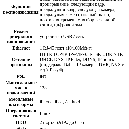
проигрывание, следующий кадр,
Функции
предыдущий кадр, следующая камера,
воспроизведения
предыдущая камера, полный экран,
повтор, вперемешку, выбор резервной
копии, цифровой зум
Режим
резервного
устройство USB / сеть
копирования
Ethernet
1 RJ-45 порт (10/100Мбит)
HTTP, TCP/IP, IPv4/IPv6, RTSP, UDP, NTP,
Сетевые
DHCP, DNS, IP Filter, DDNS, IP поиск
протоколы
(поддержка Dahua IP камеры, DVR, NVS и
т.д.), Easy4ip
PoE
нет
Максимальное
число
128
подключений
Мобильные
iPhone, iPad, Android
платформы
Операционная
Linux
система
HDD
2 порта SATA, до 6 Тб
eSata
нет