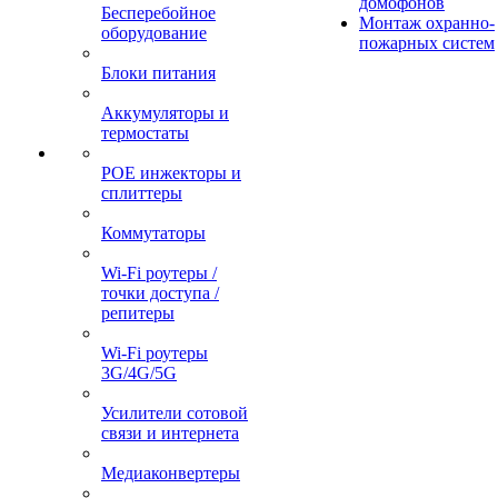
домофонов
Бесперебойное
Монтаж охранно-
оборудование
пожарных систем
Блоки питания
Аккумуляторы и
термостаты
POE инжекторы и
сплиттеры
Коммутаторы
Wi-Fi роутеры /
точки доступа /
репитеры
Wi-Fi роутеры
3G/4G/5G
Усилители сотовой
связи и интернета
Медиаконвертеры