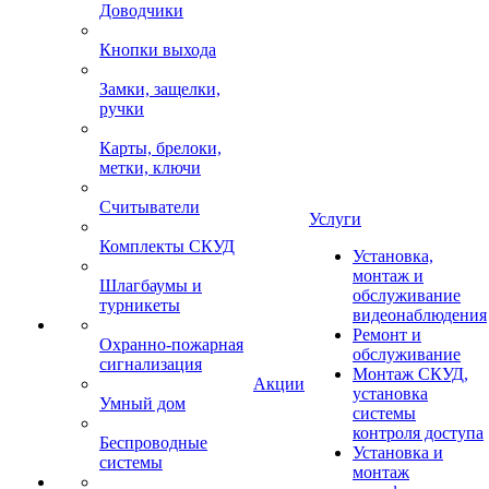
Доводчики
Кнопки выхода
Замки, защелки,
ручки
Карты, брелоки,
метки, ключи
Считыватели
Услуги
Комплекты СКУД
Установка,
монтаж и
Шлагбаумы и
обслуживание
турникеты
видеонаблюдения
Ремонт и
Охранно-пожарная
обслуживание
сигнализация
Монтаж СКУД,
Акции
установка
Умный дом
системы
контроля доступа
Беспроводные
Установка и
системы
монтаж