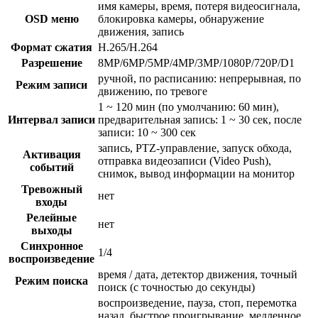
имя камеры, время, потеря видеосигнала,
OSD меню
блокировка камеры, обнаружение
движения, запись
Формат сжатия
H.265/H.264
Разрешение
8MP/6MP/5MP/4MP/3MP/1080P/720P/D1
ручной, по расписанию: непрерывная, по
Режим записи
движению, по тревоге
1 ~ 120 мин (по умолчанию: 60 мин),
Интервал записи
предварительная запись: 1 ~ 30 сек, после
записи: 10 ~ 300 сек
запись, PTZ-управление, запуск обхода,
Активация
отправка видеозаписи (Video Push),
событий
снимок, вывод информации на монитор
Тревожный
нет
входы
Релейные
нет
выходы
Синхронное
1/4
воспроизведение
время / дата, детектор движения, точный
Режим поиска
поиск (с точностью до секунды)
воспроизведение, пауза, стоп, перемотка
назад, быстрое проигрывание, медленное