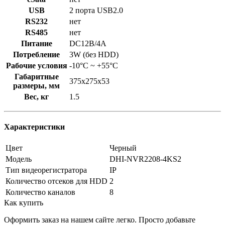
USB
2 порта USB2.0
RS232
нет
RS485
нет
Питание
DC12В/4A
Потребление
3W (без HDD)
Рабочие условия
-10°C ~ +55°C
Габаритные
375x275x53
размеры, мм
Вес, кг
1.5
Характеристики
Цвет
Черный
Модель
DHI-NVR2208-4KS2
Тип видеорегистратора
IP
Количество отсеков для HDD
2
Количество каналов
8
Как купить
Оформить заказ на нашем сайте легко. Просто добавьте