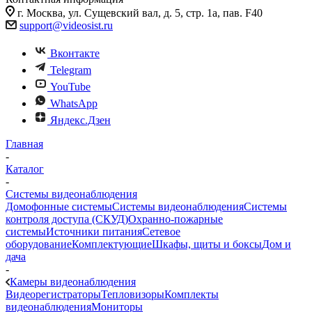
г. Москва, ул. Сущевский вал, д. 5, стр. 1а, пав. F40
support@videosist.ru
Вконтакте
Telegram
YouTube
WhatsApp
Яндекс.Дзен
Главная
-
Каталог
-
Системы видеонаблюдения
Домофонные системы
Системы видеонаблюдения
Системы
контроля доступа (СКУД)
Охранно-пожарные
системы
Источники питания
Сетевое
оборудование
Комплектующие
Шкафы, щиты и боксы
Дом и
дача
-
Камеры видеонаблюдения
Видеорегистраторы
Тепловизоры
Комплекты
видеонаблюдения
Мониторы