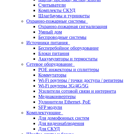
Считыватели
Комплекты СКУД
Шлагбаумы и турникеты
Охранно-пожарные системы
Охранно-пожарная сигнализация
Умный дом
Беспроводные системы
Источники питания
Бесперебойное оборудование
Блоки питания
Аккумуляторы и термостаты
Сетевое оборудование
POE инжекторы и сплиттеры
Коммутаторы
Wi-Fi роутеры / точки доступа / репитеры
Wi-Fi роутеры 3G/4G/5G
Усилители сотовой связи и интернета
Медиаконвертеры
Удлинители Ethernet, PoE
SFP модули
Комплектующие
Для домофонных систем
Для видеонаблюдения
Для СКУД