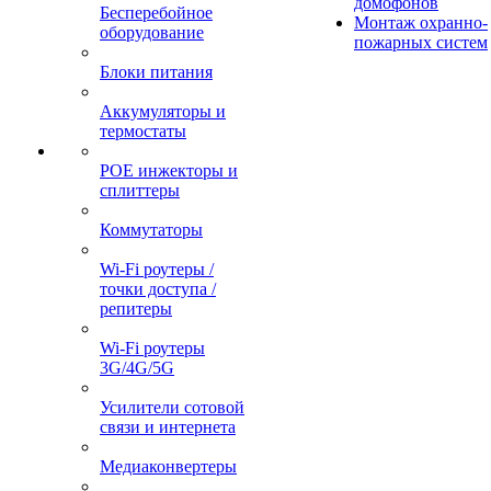
домофонов
Бесперебойное
Монтаж охранно-
оборудование
пожарных систем
Блоки питания
Аккумуляторы и
термостаты
POE инжекторы и
сплиттеры
Коммутаторы
Wi-Fi роутеры /
точки доступа /
репитеры
Wi-Fi роутеры
3G/4G/5G
Усилители сотовой
связи и интернета
Медиаконвертеры