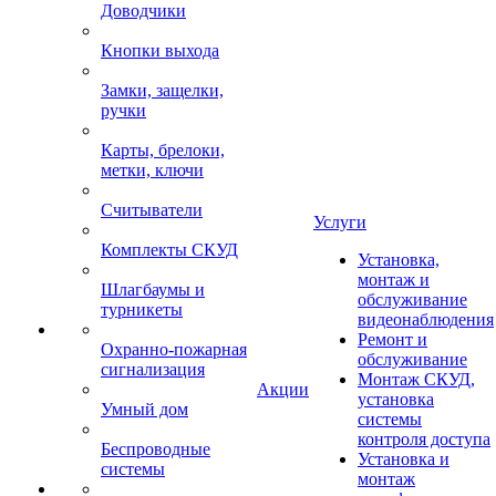
Доводчики
Кнопки выхода
Замки, защелки,
ручки
Карты, брелоки,
метки, ключи
Считыватели
Услуги
Комплекты СКУД
Установка,
монтаж и
Шлагбаумы и
обслуживание
турникеты
видеонаблюдения
Ремонт и
Охранно-пожарная
обслуживание
сигнализация
Монтаж СКУД,
Акции
установка
Умный дом
системы
контроля доступа
Беспроводные
Установка и
системы
монтаж