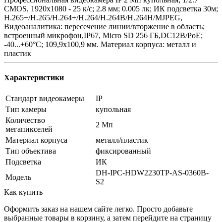
CMOS, 1920х1080 - 25 к/с; 2.8 мм; 0.005 лк; ИК подсветка 30м;
H.265+/H.265/H.264+/H.264/H.264B/H.264H/MJPEG,
Видеоаналитика: пересечение линии/вторжение в область;
встроенный микрофон,IP67, Micro SD 256 ГБ,DC12В/PoE;
-40...+60°C; 109,9х100,9 мм. Материал корпуса: металл и
пластик
Характеристики
Стандарт видеокамеры
IP
Тип камеры
купольная
Количество
2 Мп
мегапикселей
Материал корпуса
металл/пластик
Тип объектива
фиксированный
Подсветка
ИК
DH-IPC-HDW2230TP-AS-0360B-
Модель
S2
Как купить
Оформить заказ на нашем сайте легко. Просто добавьте
выбранные товары в корзину, а затем перейдите на страницу