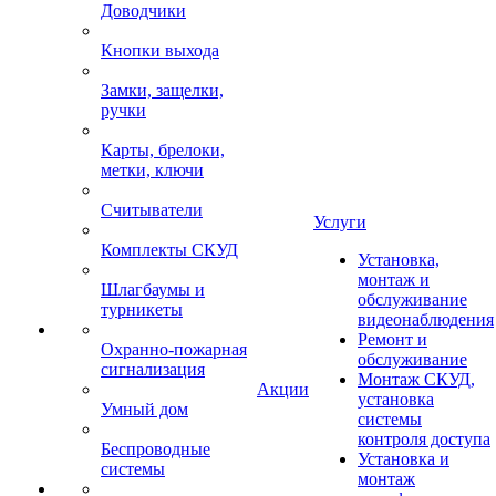
Доводчики
Кнопки выхода
Замки, защелки,
ручки
Карты, брелоки,
метки, ключи
Считыватели
Услуги
Комплекты СКУД
Установка,
монтаж и
Шлагбаумы и
обслуживание
турникеты
видеонаблюдения
Ремонт и
Охранно-пожарная
обслуживание
сигнализация
Монтаж СКУД,
Акции
установка
Умный дом
системы
контроля доступа
Беспроводные
Установка и
системы
монтаж