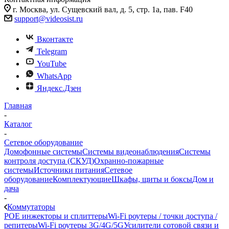
г. Москва, ул. Сущевский вал, д. 5, стр. 1а, пав. F40
support@videosist.ru
Вконтакте
Telegram
YouTube
WhatsApp
Яндекс.Дзен
Главная
-
Каталог
-
Сетевое оборудование
Домофонные системы
Системы видеонаблюдения
Системы
контроля доступа (СКУД)
Охранно-пожарные
системы
Источники питания
Сетевое
оборудование
Комплектующие
Шкафы, щиты и боксы
Дом и
дача
-
Коммутаторы
POE инжекторы и сплиттеры
Wi-Fi роутеры / точки доступа /
репитеры
Wi-Fi роутеры 3G/4G/5G
Усилители сотовой связи и