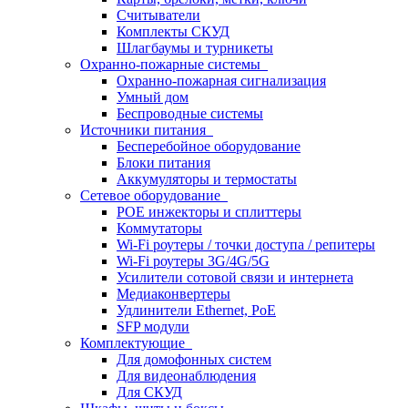
Считыватели
Комплекты СКУД
Шлагбаумы и турникеты
Охранно-пожарные системы
Охранно-пожарная сигнализация
Умный дом
Беспроводные системы
Источники питания
Бесперебойное оборудование
Блоки питания
Аккумуляторы и термостаты
Сетевое оборудование
POE инжекторы и сплиттеры
Коммутаторы
Wi-Fi роутеры / точки доступа / репитеры
Wi-Fi роутеры 3G/4G/5G
Усилители сотовой связи и интернета
Медиаконвертеры
Удлинители Ethernet, PoE
SFP модули
Комплектующие
Для домофонных систем
Для видеонаблюдения
Для СКУД