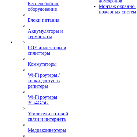
домофонов
Бесперебойное
Монтаж охранно-
оборудование
пожарных систем
Блоки питания
Аккумуляторы и
термостаты
POE инжекторы и
сплиттеры
Коммутаторы
Wi-Fi роутеры /
точки доступа /
репитеры
Wi-Fi роутеры
3G/4G/5G
Усилители сотовой
связи и интернета
Медиаконвертеры