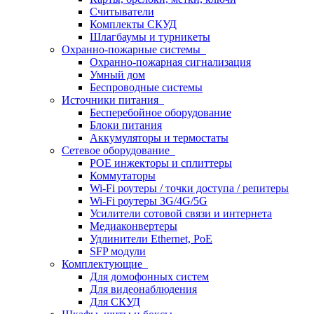
Считыватели
Комплекты СКУД
Шлагбаумы и турникеты
Охранно-пожарные системы
Охранно-пожарная сигнализация
Умный дом
Беспроводные системы
Источники питания
Бесперебойное оборудование
Блоки питания
Аккумуляторы и термостаты
Сетевое оборудование
POE инжекторы и сплиттеры
Коммутаторы
Wi-Fi роутеры / точки доступа / репитеры
Wi-Fi роутеры 3G/4G/5G
Усилители сотовой связи и интернета
Медиаконвертеры
Удлинители Ethernet, PoE
SFP модули
Комплектующие
Для домофонных систем
Для видеонаблюдения
Для СКУД