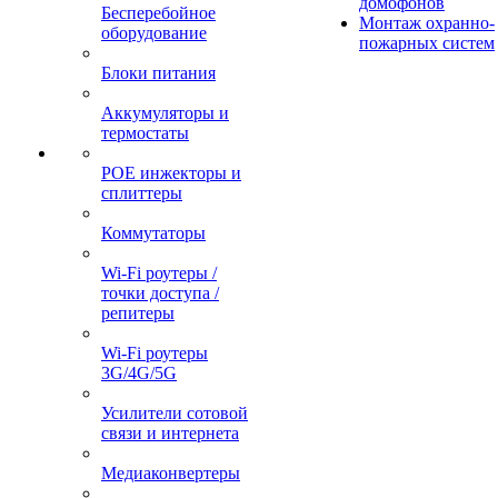
домофонов
Бесперебойное
Монтаж охранно-
оборудование
пожарных систем
Блоки питания
Аккумуляторы и
термостаты
POE инжекторы и
сплиттеры
Коммутаторы
Wi-Fi роутеры /
точки доступа /
репитеры
Wi-Fi роутеры
3G/4G/5G
Усилители сотовой
связи и интернета
Медиаконвертеры