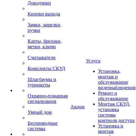
Доводчики
Кнопки выхода
Замки, защелки,
ручки
Карты, брелоки,
метки, ключи
Считыватели
Услуги
Комплекты СКУД
Установка,
монтаж и
Шлагбаумы и
обслуживание
турникеты
видеонаблюдения
Ремонт и
Охранно-пожарная
обслуживание
сигнализация
Монтаж СКУД,
Акции
установка
Умный дом
системы
контроля доступа
Беспроводные
Установка и
системы
монтаж