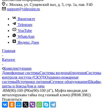
г. Москва, ул. Сущевский вал, д. 5, стр. 1а, пав. F40
support@videosist.ru
Вконтакте
Telegram
YouTube
WhatsApp
Яндекс.Дзен
Главная
-
Каталог
-
Комплектующие
Домофонные системы
Системы видеонаблюдения
Системы
контроля доступа (СКУД)
Охранно-пожарные
системы
Источники питания
Сетевое оборудование
Шкафы,
щиты и боксы
Дом и дача
-
ВМ(90)-100 (РКн(90)-100 (4"), Муфта вводная для
металлорукава гайка под газовый ключ) (PR08.3982)
Поделиться