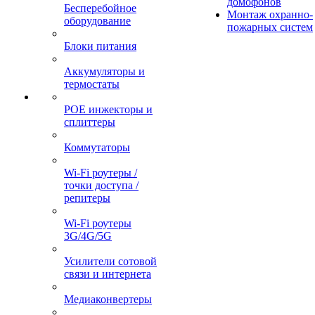
домофонов
Бесперебойное
Монтаж охранно-
оборудование
пожарных систем
Блоки питания
Аккумуляторы и
термостаты
POE инжекторы и
сплиттеры
Коммутаторы
Wi-Fi роутеры /
точки доступа /
репитеры
Wi-Fi роутеры
3G/4G/5G
Усилители сотовой
связи и интернета
Медиаконвертеры