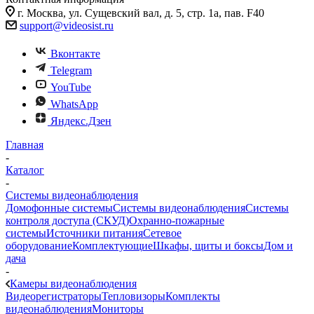
г. Москва, ул. Сущевский вал, д. 5, стр. 1а, пав. F40
support@videosist.ru
Вконтакте
Telegram
YouTube
WhatsApp
Яндекс.Дзен
Главная
-
Каталог
-
Системы видеонаблюдения
Домофонные системы
Системы видеонаблюдения
Системы
контроля доступа (СКУД)
Охранно-пожарные
системы
Источники питания
Сетевое
оборудование
Комплектующие
Шкафы, щиты и боксы
Дом и
дача
-
Камеры видеонаблюдения
Видеорегистраторы
Тепловизоры
Комплекты
видеонаблюдения
Мониторы