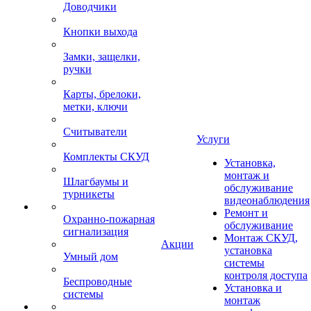
Доводчики
Кнопки выхода
Замки, защелки,
ручки
Карты, брелоки,
метки, ключи
Считыватели
Услуги
Комплекты СКУД
Установка,
монтаж и
Шлагбаумы и
обслуживание
турникеты
видеонаблюдения
Ремонт и
Охранно-пожарная
обслуживание
сигнализация
Монтаж СКУД,
Акции
установка
Умный дом
системы
контроля доступа
Беспроводные
Установка и
системы
монтаж