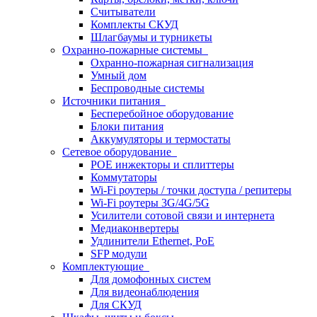
Считыватели
Комплекты СКУД
Шлагбаумы и турникеты
Охранно-пожарные системы
Охранно-пожарная сигнализация
Умный дом
Беспроводные системы
Источники питания
Бесперебойное оборудование
Блоки питания
Аккумуляторы и термостаты
Сетевое оборудование
POE инжекторы и сплиттеры
Коммутаторы
Wi-Fi роутеры / точки доступа / репитеры
Wi-Fi роутеры 3G/4G/5G
Усилители сотовой связи и интернета
Медиаконвертеры
Удлинители Ethernet, PoE
SFP модули
Комплектующие
Для домофонных систем
Для видеонаблюдения
Для СКУД