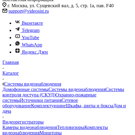
г. Москва, ул. Сущевский вал, д. 5, стр. 1а, пав. F40
support@videosist.ru
Вконтакте
Telegram
YouTube
WhatsApp
Яндекс.Дзен
Главная
-
Каталог
-
Системы видеонаблюдения
Домофонные системы
Системы видеонаблюдения
Системы
контроля доступа (СКУД)
Охранно-пожарные
системы
Источники питания
Сетевое
оборудование
Комплектующие
Шкафы, щиты и боксы
Дом и
дача
-
Видеорегистраторы
Камеры видеонаблюдения
Тепловизоры
Комплекты
видеонаблюдения
Мониторы