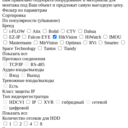
монтажа под Ваш объект и предложат самую выгодную цену.
Фильтр по параметрам
Сортировка
По популярности (убывание)
Бренд
i-FLOW
Atix
Bolid
CTV
Dahua
EZ-IP
Falcon EYE
HikVision
HiWatch
IMOU
Mastermann
MirVision
Optimus
RVi
Smartec
Space Technology
Tantos
Tiandy
Показать все
Протокол соединения
TCP/IP
RS-485
Аудио входы/выходы
Вход
Выход
Тревожные входы/выходы
Есть
Класс защиты IP
Тип видеорегистратора
HDCVI
IP
XVR
гибридный
сетевой
цифровой
Показать все
Количество отсеков для HDD
1
2
4
8