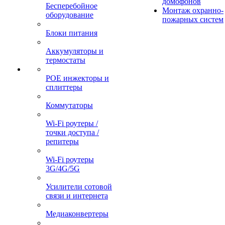
домофонов
Бесперебойное
Монтаж охранно-
оборудование
пожарных систем
Блоки питания
Аккумуляторы и
термостаты
POE инжекторы и
сплиттеры
Коммутаторы
Wi-Fi роутеры /
точки доступа /
репитеры
Wi-Fi роутеры
3G/4G/5G
Усилители сотовой
связи и интернета
Медиаконвертеры