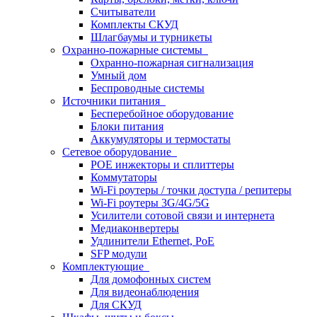
Считыватели
Комплекты СКУД
Шлагбаумы и турникеты
Охранно-пожарные системы
Охранно-пожарная сигнализация
Умный дом
Беспроводные системы
Источники питания
Бесперебойное оборудование
Блоки питания
Аккумуляторы и термостаты
Сетевое оборудование
POE инжекторы и сплиттеры
Коммутаторы
Wi-Fi роутеры / точки доступа / репитеры
Wi-Fi роутеры 3G/4G/5G
Усилители сотовой связи и интернета
Медиаконвертеры
Удлинители Ethernet, PoE
SFP модули
Комплектующие
Для домофонных систем
Для видеонаблюдения
Для СКУД