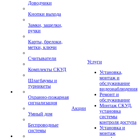
Доводчики
Кнопки выхода
Замки, защелки,
ручки
Карты, брелоки,
метки, ключи
Считыватели
Услуги
Комплекты СКУД
Установка,
монтаж и
Шлагбаумы и
обслуживание
турникеты
видеонаблюдения
Ремонт и
Охранно-пожарная
обслуживание
сигнализация
Монтаж СКУД,
Акции
установка
Умный дом
системы
контроля доступа
Беспроводные
Установка и
системы
монтаж