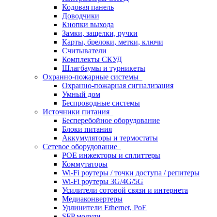
Кодовая панель
Доводчики
Кнопки выхода
Замки, защелки, ручки
Карты, брелоки, метки, ключи
Считыватели
Комплекты СКУД
Шлагбаумы и турникеты
Охранно-пожарные системы
Охранно-пожарная сигнализация
Умный дом
Беспроводные системы
Источники питания
Бесперебойное оборудование
Блоки питания
Аккумуляторы и термостаты
Сетевое оборудование
POE инжекторы и сплиттеры
Коммутаторы
Wi-Fi роутеры / точки доступа / репитеры
Wi-Fi роутеры 3G/4G/5G
Усилители сотовой связи и интернета
Медиаконвертеры
Удлинители Ethernet, PoE
SFP модули