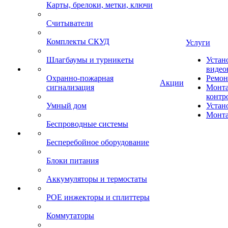
Карты, брелоки, метки, ключи
Считыватели
Комплекты СКУД
Услуги
Шлагбаумы и турникеты
Устан
видео
Охранно-пожарная
Ремон
Акции
сигнализация
Монта
контр
Умный дом
Устан
Монта
Беспроводные системы
Бесперебойное оборудование
Блоки питания
Аккумуляторы и термостаты
POE инжекторы и сплиттеры
Коммутаторы