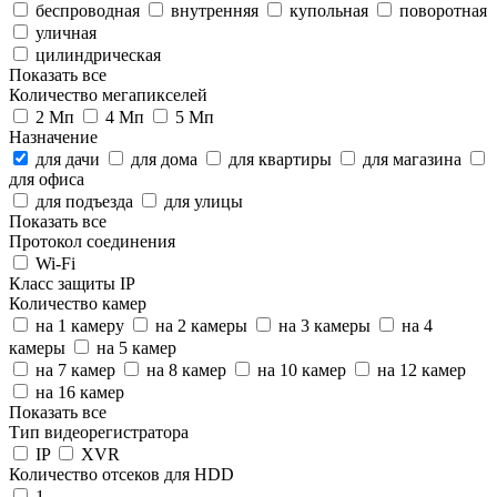
беспроводная
внутренняя
купольная
поворотная
уличная
цилиндрическая
Показать все
Количество мегапикселей
2 Мп
4 Мп
5 Мп
Назначение
для дачи
для дома
для квартиры
для магазина
для офиса
для подъезда
для улицы
Показать все
Протокол соединения
Wi-Fi
Класс защиты IP
Количество камер
на 1 камеру
на 2 камеры
на 3 камеры
на 4
камеры
на 5 камер
на 7 камер
на 8 камер
на 10 камер
на 12 камер
на 16 камер
Показать все
Тип видеорегистратора
IP
XVR
Количество отсеков для HDD
1