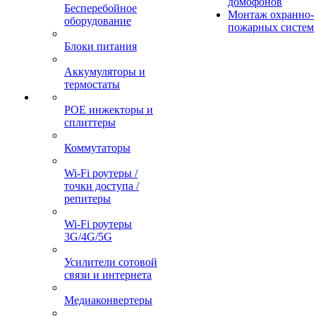
домофонов
Бесперебойное
Монтаж охранно-
оборудование
пожарных систем
Блоки питания
Аккумуляторы и
термостаты
POE инжекторы и
сплиттеры
Коммутаторы
Wi-Fi роутеры /
точки доступа /
репитеры
Wi-Fi роутеры
3G/4G/5G
Усилители сотовой
связи и интернета
Медиаконвертеры