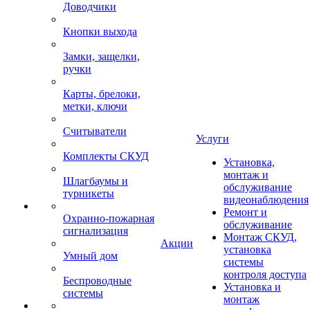
Доводчики
Кнопки выхода
Замки, защелки,
ручки
Карты, брелоки,
метки, ключи
Считыватели
Услуги
Комплекты СКУД
Установка,
монтаж и
Шлагбаумы и
обслуживание
турникеты
видеонаблюдения
Ремонт и
Охранно-пожарная
обслуживание
сигнализация
Монтаж СКУД,
Акции
установка
Умный дом
системы
контроля доступа
Беспроводные
Установка и
системы
монтаж