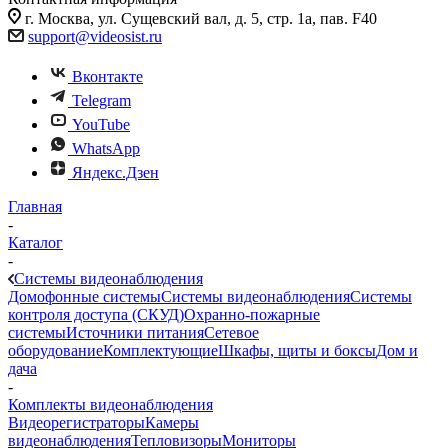
г. Москва, ул. Сущевский вал, д. 5, стр. 1а, пав. F40
support@videosist.ru
Вконтакте
Telegram
YouTube
WhatsApp
Яндекс.Дзен
Главная
-
Каталог
-
Системы видеонаблюдения
Домофонные системы
Системы видеонаблюдения
Системы
контроля доступа (СКУД)
Охранно-пожарные
системы
Источники питания
Сетевое
оборудование
Комплектующие
Шкафы, щиты и боксы
Дом и
дача
-
Комплекты видеонаблюдения
Видеорегистраторы
Камеры
видеонаблюдения
Тепловизоры
Мониторы