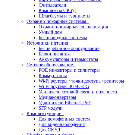
Считыватели
Комплекты СКУД
Шлагбаумы и турникеты
Охранно-пожарные системы
Охранно-пожарная сигнализация
Умный дом
Беспроводные системы
Источники питания
Бесперебойное оборудование
Блоки питания
Аккумуляторы и термостаты
Сетевое оборудование
POE инжекторы и сплиттеры
Коммутаторы
Wi-Fi роутеры / точки доступа / репитеры
Wi-Fi роутеры 3G/4G/5G
Усилители сотовой связи и интернета
Медиаконвертеры
Удлинители Ethernet, PoE
SFP модули
Комплектующие
Для домофонных систем
Для видеонаблюдения
Для СКУД