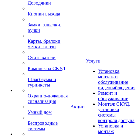
Доводчики
Кнопки выхода
Замки, защелки,
ручки
Карты, брелоки,
метки, ключи
Считыватели
Услуги
Комплекты СКУД
Установка,
монтаж и
Шлагбаумы и
обслуживание
турникеты
видеонаблюдения
Ремонт и
Охранно-пожарная
обслуживание
сигнализация
Монтаж СКУД,
Акции
установка
Умный дом
системы
контроля доступа
Беспроводные
Установка и
системы
монтаж