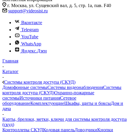
г. Москва, ул. Сущевский вал, д. 5, стр. 1а, пав. F40
support@videosist.ru
Вконтакте
Telegram
YouTube
WhatsApp
Яндекс.Дзен
Главная
-
Каталог
-
Системы контроля доступа (СКУД)
Домофонные системы
Системы видеонаблюдения
Системы
контроля доступа (СКУД)
Охранно-пожарные
системы
Источники питания
Сетевое
оборудование
Комплектующие
Шкафы, щиты и боксы
Дом и
дача
-
Карты, брелоки, метки, ключи для системы контроля доступа
(скуд)
Контроллеры СКУД
Кодовая панель
Доводчики
Кнопки