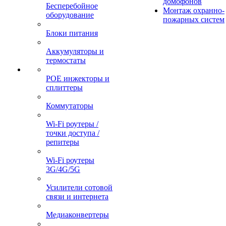
домофонов
Бесперебойное
Монтаж охранно-
оборудование
пожарных систем
Блоки питания
Аккумуляторы и
термостаты
POE инжекторы и
сплиттеры
Коммутаторы
Wi-Fi роутеры /
точки доступа /
репитеры
Wi-Fi роутеры
3G/4G/5G
Усилители сотовой
связи и интернета
Медиаконвертеры