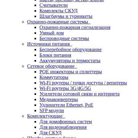
Считыватели
Комплекты СКУД
Шлагбаумы и турникеты
Охранно-пожарные системы
Охранно-пожарная сигнализация
Умный дом
Беспроводные системы
Источники питания
Бесперебойное оборудование
Блоки питания
Аккумуляторы и термостаты
Сетевое оборудование
POE инжекторы и сплиттеры
Коммутаторы
Wi-Fi роутеры / точки доступа / репитеры
Wi-Fi роутеры 3G/4G/5G
Усилители сотовой связи и интернета
Медиаконвертеры
Удлинители Ethernet, PoE
SFP модули
Комплектующие
Для домофонных систем
Для видеонаблюдения
Для СКУД