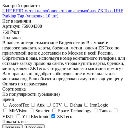
Быстрый просмотр
UHF RFID метка на лобовое стекло автомобиля ZKTeco UHF
Parking Tag (упаковка 10 шт)
Нет в наличии
Артикул: 759004308
750
₽
/шт
Под заказ
В нашем интернет-магазине Видеосист.ру Вы можете
недорого заказать карты, брелоки, метки, ключи ZKTeco по
приемлемой цене с доставкой по Москве и всей России.
Обратитесь к нам, используя номер контактного телефона или
оставьте заявку прямо на сайте, чтобы купить карты, брелоки,
метки, ключи ZKTeco. Сотрудники нашего магазина помогут
Вам правильно подобрать оборудование и материалы для
монтажа под Ваш объект и предложат самую выгодную цену.
Фильтр по параметрам
Сортировка
По популярности (убывание)
Бренд
AccordTec
Atix
CTV
Dahua
IronLogic
MirVision
Smartec
Space Technology
Tantos
VIZIT
YLI Electronic
ZKTeco
Показать все
Сбросить