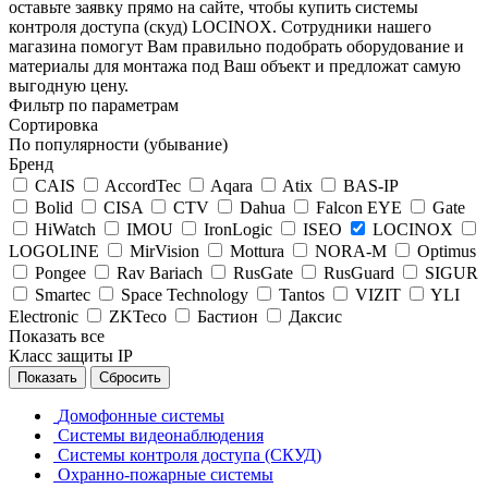
оставьте заявку прямо на сайте, чтобы купить системы
контроля доступа (скуд) LOCINOX. Сотрудники нашего
магазина помогут Вам правильно подобрать оборудование и
материалы для монтажа под Ваш объект и предложат самую
выгодную цену.
Фильтр по параметрам
Сортировка
По популярности (убывание)
Бренд
CAIS
AccordTec
Aqara
Atix
BAS-IP
Bolid
CISA
CTV
Dahua
Falcon EYE
Gate
HiWatch
IMOU
IronLogic
ISEO
LOCINOX
LOGOLINE
MirVision
Mottura
NORA-M
Optimus
Pongee
Rav Bariach
RusGate
RusGuard
SIGUR
Smartec
Space Technology
Tantos
VIZIT
YLI
Electronic
ZKTeco
Бастион
Даксис
Показать все
Класс защиты IP
Сбросить
Домофонные системы
Системы видеонаблюдения
Системы контроля доступа (СКУД)
Охранно-пожарные системы