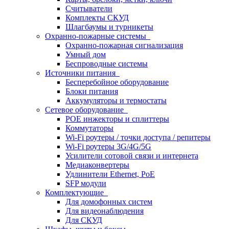
Считыватели
Комплекты СКУД
Шлагбаумы и турникеты
Охранно-пожарные системы
Охранно-пожарная сигнализация
Умный дом
Беспроводные системы
Источники питания
Бесперебойное оборудование
Блоки питания
Аккумуляторы и термостаты
Сетевое оборудование
POE инжекторы и сплиттеры
Коммутаторы
Wi-Fi роутеры / точки доступа / репитеры
Wi-Fi роутеры 3G/4G/5G
Усилители сотовой связи и интернета
Медиаконвертеры
Удлинители Ethernet, PoE
SFP модули
Комплектующие
Для домофонных систем
Для видеонаблюдения
Для СКУД