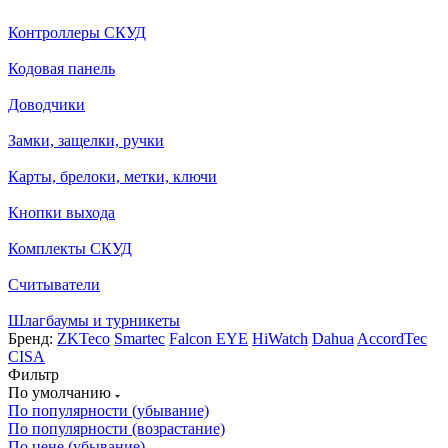
Контроллеры СКУД
Кодовая панель
Доводчики
Замки, защелки, ручки
Карты, брелоки, метки, ключи
Кнопки выхода
Комплекты СКУД
Считыватели
Шлагбаумы и турникеты
Бренд:
ZKTeco
Smartec
Falcon EYE
HiWatch
Dahua
AccordTec
CISA
Фильтр
По умолчанию
По популярности (убывание)
По популярности (возрастание)
По цене (убывание)