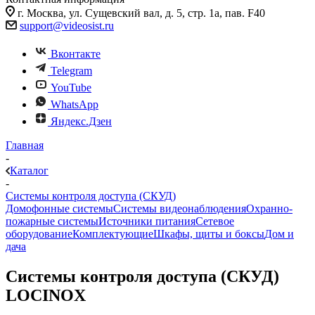
г. Москва, ул. Сущевский вал, д. 5, стр. 1а, пав. F40
support@videosist.ru
Вконтакте
Telegram
YouTube
WhatsApp
Яндекс.Дзен
Главная
-
Каталог
-
Системы контроля доступа (СКУД)
Домофонные системы
Системы видеонаблюдения
Охранно-
пожарные системы
Источники питания
Сетевое
оборудование
Комплектующие
Шкафы, щиты и боксы
Дом и
дача
Системы контроля доступа (СКУД)
LOCINOX