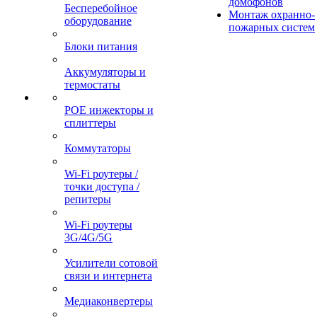
домофонов
Бесперебойное
Монтаж охранно-
оборудование
пожарных систем
Блоки питания
Аккумуляторы и
термостаты
POE инжекторы и
сплиттеры
Коммутаторы
Wi-Fi роутеры /
точки доступа /
репитеры
Wi-Fi роутеры
3G/4G/5G
Усилители сотовой
связи и интернета
Медиаконвертеры