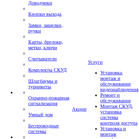
Доводчики
Кнопки выхода
Замки, защелки,
ручки
Карты, брелоки,
метки, ключи
Считыватели
Услуги
Комплекты СКУД
Установка,
монтаж и
Шлагбаумы и
обслуживание
турникеты
видеонаблюдения
Ремонт и
Охранно-пожарная
обслуживание
сигнализация
Монтаж СКУД,
Акции
установка
Умный дом
системы
контроля доступа
Беспроводные
Установка и
системы
монтаж