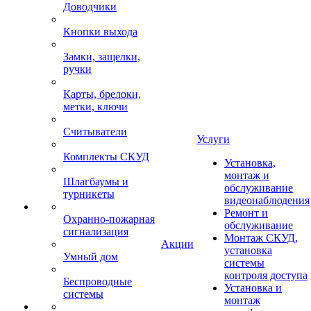
Доводчики
Кнопки выхода
Замки, защелки,
ручки
Карты, брелоки,
метки, ключи
Считыватели
Услуги
Комплекты СКУД
Установка,
монтаж и
Шлагбаумы и
обслуживание
турникеты
видеонаблюдения
Ремонт и
Охранно-пожарная
обслуживание
сигнализация
Монтаж СКУД,
Акции
установка
Умный дом
системы
контроля доступа
Беспроводные
Установка и
системы
монтаж