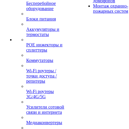
домофонов
Бесперебойное
Монтаж охранно-
оборудование
пожарных систем
Блоки питания
Аккумуляторы и
термостаты
POE инжекторы и
сплиттеры
Коммутаторы
Wi-Fi роутеры /
точки доступа /
репитеры
Wi-Fi роутеры
3G/4G/5G
Усилители сотовой
связи и интернета
Медиаконвертеры