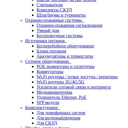
Считыватели
Комплекты СКУД
Шлагбаумы и турникеты
Охранно-пожарные системы
Охранно-пожарная сигнализация
Умный дом
Беспроводные системы
Источники питания
Бесперебойное оборудование
Блоки питания
Аккумуляторы и термостаты
Сетевое оборудование
POE инжекторы и сплиттеры
Коммутаторы
Wi-Fi роутеры / точки доступа / репитеры
Wi-Fi роутеры 3G/4G/5G
Усилители сотовой связи и интернета
Медиаконвертеры
Удлинители Ethernet, PoE
SFP модули
Комплектующие
Для домофонных систем
Для видеонаблюдения
Для СКУД