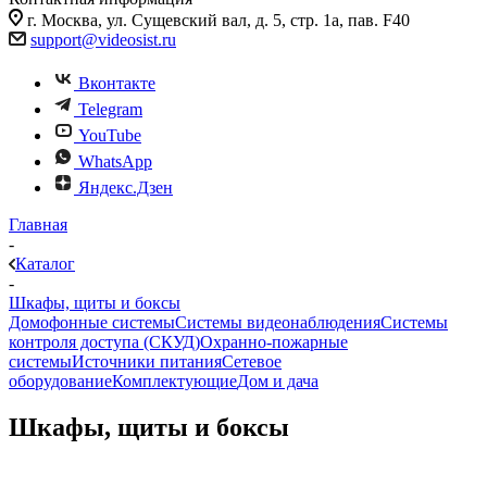
г. Москва, ул. Сущевский вал, д. 5, стр. 1а, пав. F40
support@videosist.ru
Вконтакте
Telegram
YouTube
WhatsApp
Яндекс.Дзен
Главная
-
Каталог
-
Шкафы, щиты и боксы
Домофонные системы
Системы видеонаблюдения
Системы
контроля доступа (СКУД)
Охранно-пожарные
системы
Источники питания
Сетевое
оборудование
Комплектующие
Дом и дача
Шкафы, щиты и боксы