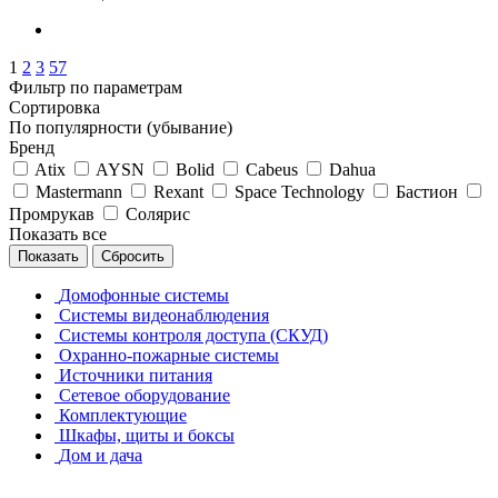
1
2
3
57
Фильтр по параметрам
Сортировка
По популярности (убывание)
Бренд
Atix
AYSN
Bolid
Cabeus
Dahua
Mastermann
Rexant
Space Technology
Бастион
Промрукав
Солярис
Показать все
Сбросить
Домофонные системы
Системы видеонаблюдения
Системы контроля доступа (СКУД)
Охранно-пожарные системы
Источники питания
Сетевое оборудование
Комплектующие
Шкафы, щиты и боксы
Дом и дача