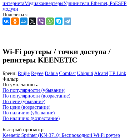
интернета
Медиаконвертеры
Удлинители Ethernet, PoE
SFP
модули
Поделиться
Wi-Fi роутеры / точки доступа /
репитеры KEENETIC
Бренд:
Ruijie
Reyee
Dahua
Comfast
Ubiquiti
Alcatel
TP-Link
Фильтр
По умолчанию
По популярности (убывание)
По популярности (возрастание)
По цене (убывание)
По цене (возрастание)
По наличию (убывание)
По наличию (возрастание)
Быстрый просмотр
Keenetic Sprinter (KN-3710) Беспроводной Wi-Fi роутер