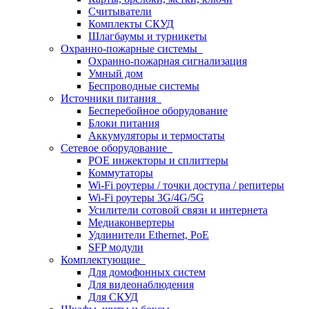
Считыватели
Комплекты СКУД
Шлагбаумы и турникеты
Охранно-пожарные системы
Охранно-пожарная сигнализация
Умный дом
Беспроводные системы
Источники питания
Бесперебойное оборудование
Блоки питания
Аккумуляторы и термостаты
Сетевое оборудование
POE инжекторы и сплиттеры
Коммутаторы
Wi-Fi роутеры / точки доступа / репитеры
Wi-Fi роутеры 3G/4G/5G
Усилители сотовой связи и интернета
Медиаконвертеры
Удлинители Ethernet, PoE
SFP модули
Комплектующие
Для домофонных систем
Для видеонаблюдения
Для СКУД