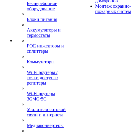
домофонов
Бесперебойное
Монтаж охранно-
оборудование
пожарных систем
Блоки питания
Аккумуляторы и
термостаты
POE инжекторы и
сплиттеры
Коммутаторы
Wi-Fi роутеры /
точки доступа /
репитеры
Wi-Fi роутеры
3G/4G/5G
Усилители сотовой
связи и интернета
Медиаконвертеры