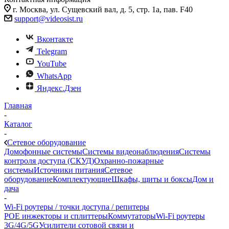
г. Москва, ул. Сущевский вал, д. 5, стр. 1а, пав. F40
support@videosist.ru
Вконтакте
Telegram
YouTube
WhatsApp
Яндекс.Дзен
Главная
-
Каталог
-
Сетевое оборудование
Домофонные системы
Системы видеонаблюдения
Системы
контроля доступа (СКУД)
Охранно-пожарные
системы
Источники питания
Сетевое
оборудование
Комплектующие
Шкафы, щиты и боксы
Дом и
дача
-
Wi-Fi роутеры / точки доступа / репитеры
POE инжекторы и сплиттеры
Коммутаторы
Wi-Fi роутеры
3G/4G/5G
Усилители сотовой связи и