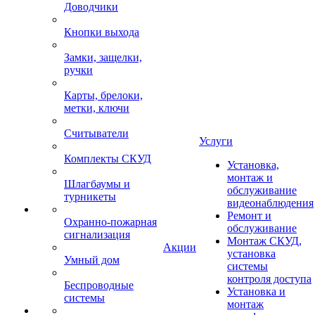
Доводчики
Кнопки выхода
Замки, защелки,
ручки
Карты, брелоки,
метки, ключи
Считыватели
Услуги
Комплекты СКУД
Установка,
монтаж и
Шлагбаумы и
обслуживание
турникеты
видеонаблюдения
Ремонт и
Охранно-пожарная
обслуживание
сигнализация
Монтаж СКУД,
Акции
установка
Умный дом
системы
контроля доступа
Беспроводные
Установка и
системы
монтаж