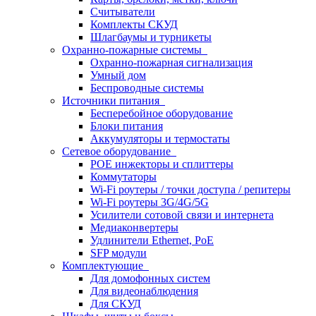
Считыватели
Комплекты СКУД
Шлагбаумы и турникеты
Охранно-пожарные системы
Охранно-пожарная сигнализация
Умный дом
Беспроводные системы
Источники питания
Бесперебойное оборудование
Блоки питания
Аккумуляторы и термостаты
Сетевое оборудование
POE инжекторы и сплиттеры
Коммутаторы
Wi-Fi роутеры / точки доступа / репитеры
Wi-Fi роутеры 3G/4G/5G
Усилители сотовой связи и интернета
Медиаконвертеры
Удлинители Ethernet, PoE
SFP модули
Комплектующие
Для домофонных систем
Для видеонаблюдения
Для СКУД