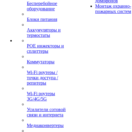
домофонов
Бесперебойное
Монтаж охранно-
оборудование
пожарных систем
Блоки питания
Аккумуляторы и
термостаты
POE инжекторы и
сплиттеры
Коммутаторы
Wi-Fi роутеры /
точки доступа /
репитеры
Wi-Fi роутеры
3G/4G/5G
Усилители сотовой
связи и интернета
Медиаконвертеры