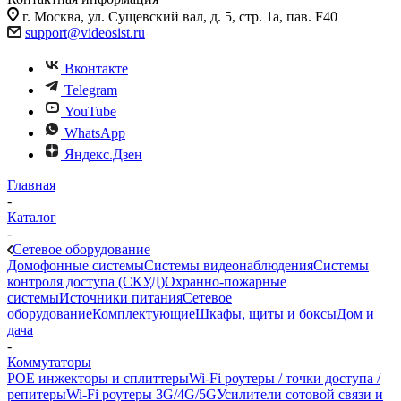
г. Москва, ул. Сущевский вал, д. 5, стр. 1а, пав. F40
support@videosist.ru
Вконтакте
Telegram
YouTube
WhatsApp
Яндекс.Дзен
Главная
-
Каталог
-
Сетевое оборудование
Домофонные системы
Системы видеонаблюдения
Системы
контроля доступа (СКУД)
Охранно-пожарные
системы
Источники питания
Сетевое
оборудование
Комплектующие
Шкафы, щиты и боксы
Дом и
дача
-
Коммутаторы
POE инжекторы и сплиттеры
Wi-Fi роутеры / точки доступа /
репитеры
Wi-Fi роутеры 3G/4G/5G
Усилители сотовой связи и