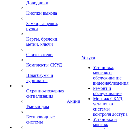
Доводчики
Кнопки выхода
Замки, защелки,
ручки
Карты, брелоки,
метки, ключи
Считыватели
Услуги
Комплекты СКУД
Установка,
монтаж и
Шлагбаумы и
обслуживание
турникеты
видеонаблюдения
Ремонт и
Охранно-пожарная
обслуживание
сигнализация
Монтаж СКУД,
Акции
установка
Умный дом
системы
контроля доступа
Беспроводные
Установка и
системы
монтаж