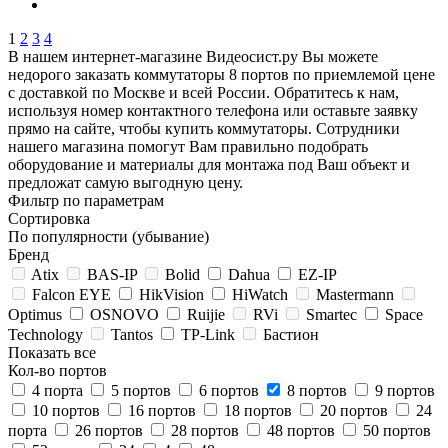
1
2
3
4
В нашем интернет-магазине Видеосист.ру Вы можете
недорого заказать коммутаторы 8 портов по приемлемой цене
с доставкой по Москве и всей России. Обратитесь к нам,
используя номер контактного телефона или оставьте заявку
прямо на сайте, чтобы купить коммутаторы. Сотрудники
нашего магазина помогут Вам правильно подобрать
оборудование и материалы для монтажа под Ваш объект и
предложат самую выгодную цену.
Фильтр по параметрам
Сортировка
По популярности (убывание)
Бренд
Atix
BAS-IP
Bolid
Dahua
EZ-IP
Falcon EYE
HikVision
HiWatch
Mastermann
Optimus
OSNOVO
Ruijie
RVi
Smartec
Space
Technology
Tantos
TP-Link
Бастион
Показать все
Кол-во портов
4 порта
5 портов
6 портов
8 портов
9 портов
10 портов
16 портов
18 портов
20 портов
24
порта
26 портов
28 портов
48 портов
50 портов