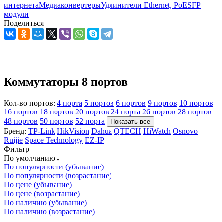
интернета
Медиаконвертеры
Удлинители Ethernet, PoE
SFP
модули
Поделиться
Коммутаторы 8 портов
Кол-во портов:
4 порта
5 портов
6 портов
9 портов
10 портов
16 портов
18 портов
20 портов
24 порта
26 портов
28 портов
48 портов
50 портов
52 порта
Показать все
Бренд:
TP-Link
HikVision
Dahua
QTECH
HiWatch
Osnovo
Ruijie
Space Technology
EZ-IP
Фильтр
По умолчанию
По популярности (убывание)
По популярности (возрастание)
По цене (убывание)
По цене (возрастание)
По наличию (убывание)
По наличию (возрастание)