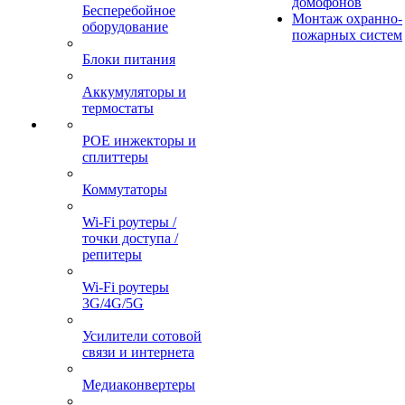
домофонов
Бесперебойное
Монтаж охранно-
оборудование
пожарных систем
Блоки питания
Аккумуляторы и
термостаты
POE инжекторы и
сплиттеры
Коммутаторы
Wi-Fi роутеры /
точки доступа /
репитеры
Wi-Fi роутеры
3G/4G/5G
Усилители сотовой
связи и интернета
Медиаконвертеры