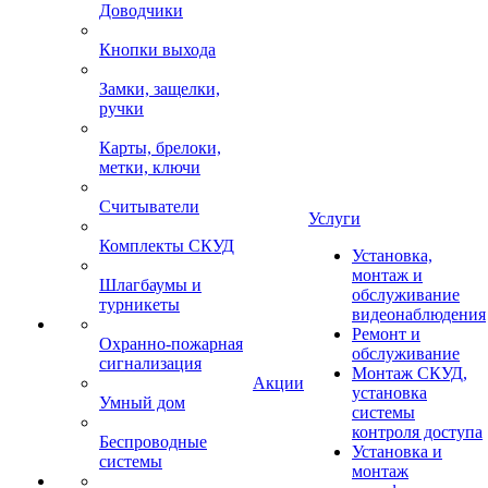
Доводчики
Кнопки выхода
Замки, защелки,
ручки
Карты, брелоки,
метки, ключи
Считыватели
Услуги
Комплекты СКУД
Установка,
монтаж и
Шлагбаумы и
обслуживание
турникеты
видеонаблюдения
Ремонт и
Охранно-пожарная
обслуживание
сигнализация
Монтаж СКУД,
Акции
установка
Умный дом
системы
контроля доступа
Беспроводные
Установка и
системы
монтаж