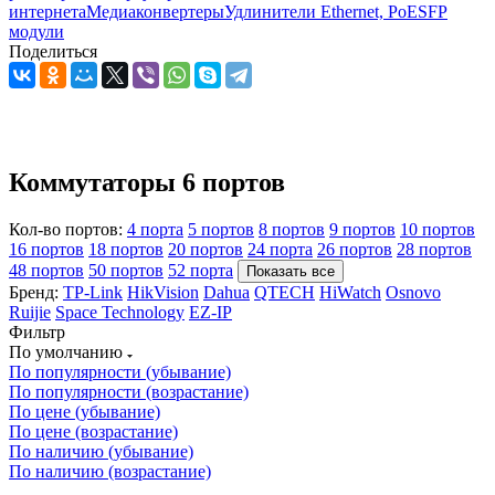
интернета
Медиаконвертеры
Удлинители Ethernet, PoE
SFP
модули
Поделиться
Коммутаторы 6 портов
Кол-во портов:
4 порта
5 портов
8 портов
9 портов
10 портов
16 портов
18 портов
20 портов
24 порта
26 портов
28 портов
48 портов
50 портов
52 порта
Показать все
Бренд:
TP-Link
HikVision
Dahua
QTECH
HiWatch
Osnovo
Ruijie
Space Technology
EZ-IP
Фильтр
По умолчанию
По популярности (убывание)
По популярности (возрастание)
По цене (убывание)
По цене (возрастание)
По наличию (убывание)
По наличию (возрастание)