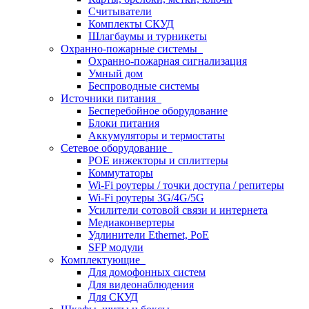
Считыватели
Комплекты СКУД
Шлагбаумы и турникеты
Охранно-пожарные системы
Охранно-пожарная сигнализация
Умный дом
Беспроводные системы
Источники питания
Бесперебойное оборудование
Блоки питания
Аккумуляторы и термостаты
Сетевое оборудование
POE инжекторы и сплиттеры
Коммутаторы
Wi-Fi роутеры / точки доступа / репитеры
Wi-Fi роутеры 3G/4G/5G
Усилители сотовой связи и интернета
Медиаконвертеры
Удлинители Ethernet, PoE
SFP модули
Комплектующие
Для домофонных систем
Для видеонаблюдения
Для СКУД