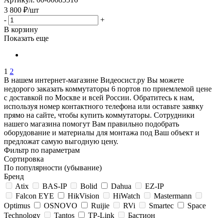
3 800
₽
/шт
-
+
В корзину
Показать еще
1
2
В нашем интернет-магазине Видеосист.ру Вы можете
недорого заказать коммутаторы 6 портов по приемлемой цене
с доставкой по Москве и всей России. Обратитесь к нам,
используя номер контактного телефона или оставьте заявку
прямо на сайте, чтобы купить коммутаторы. Сотрудники
нашего магазина помогут Вам правильно подобрать
оборудование и материалы для монтажа под Ваш объект и
предложат самую выгодную цену.
Фильтр по параметрам
Сортировка
По популярности (убывание)
Бренд
Atix
BAS-IP
Bolid
Dahua
EZ-IP
Falcon EYE
HikVision
HiWatch
Mastermann
Optimus
OSNOVO
Ruijie
RVi
Smartec
Space
Technology
Tantos
TP-Link
Бастион