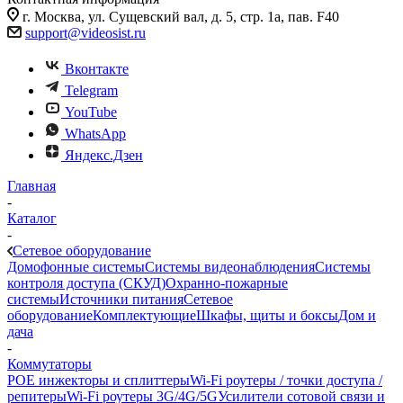
г. Москва, ул. Сущевский вал, д. 5, стр. 1а, пав. F40
support@videosist.ru
Вконтакте
Telegram
YouTube
WhatsApp
Яндекс.Дзен
Главная
-
Каталог
-
Сетевое оборудование
Домофонные системы
Системы видеонаблюдения
Системы
контроля доступа (СКУД)
Охранно-пожарные
системы
Источники питания
Сетевое
оборудование
Комплектующие
Шкафы, щиты и боксы
Дом и
дача
-
Коммутаторы
POE инжекторы и сплиттеры
Wi-Fi роутеры / точки доступа /
репитеры
Wi-Fi роутеры 3G/4G/5G
Усилители сотовой связи и