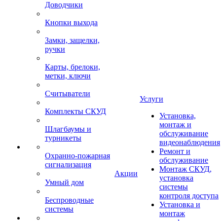
Доводчики
Кнопки выхода
Замки, защелки,
ручки
Карты, брелоки,
метки, ключи
Считыватели
Услуги
Комплекты СКУД
Установка,
монтаж и
Шлагбаумы и
обслуживание
турникеты
видеонаблюдения
Ремонт и
Охранно-пожарная
обслуживание
сигнализация
Монтаж СКУД,
Акции
установка
Умный дом
системы
контроля доступа
Беспроводные
Установка и
системы
монтаж