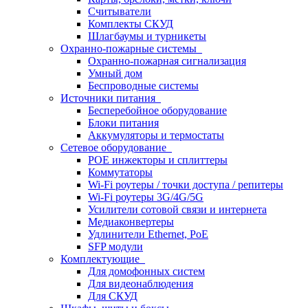
Считыватели
Комплекты СКУД
Шлагбаумы и турникеты
Охранно-пожарные системы
Охранно-пожарная сигнализация
Умный дом
Беспроводные системы
Источники питания
Бесперебойное оборудование
Блоки питания
Аккумуляторы и термостаты
Сетевое оборудование
POE инжекторы и сплиттеры
Коммутаторы
Wi-Fi роутеры / точки доступа / репитеры
Wi-Fi роутеры 3G/4G/5G
Усилители сотовой связи и интернета
Медиаконвертеры
Удлинители Ethernet, PoE
SFP модули
Комплектующие
Для домофонных систем
Для видеонаблюдения
Для СКУД