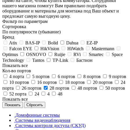
прямо на сайте, чтобы купить коммутаторы. Сотрудники
нашего магазина помогут Вам правильно подобрать
оборудование и материалы для монтажа под Ваш объект и
предложат самую выгодную цену.
Фильтр по параметрам
Сортировка
По популярности (убывание)
Бренд
Atix
BAS-IP
Bolid
Dahua
EZ-IP
Falcon EYE
HikVision
HiWatch
Mastermann
Optimus
OSNOVO
Ruijie
RVi
Smartec
Space
Technology
Tantos
TP-Link
Бастион
Показать все
Кол-во портов
4 порта
5 портов
6 портов
8 портов
9 портов
10 портов
16 портов
18 портов
20 портов
24
порта
26 портов
28 портов
48 портов
50 портов
52 порта
24
4
48
Показать все
Сбросить
Домофонные системы
Системы видеонаблюдения
Системы контроля доступа (СКУД)