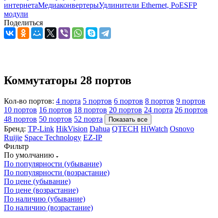
интернета
Медиаконвертеры
Удлинители Ethernet, PoE
SFP
модули
Поделиться
Коммутаторы 28 портов
Кол-во портов:
4 порта
5 портов
6 портов
8 портов
9 портов
10 портов
16 портов
18 портов
20 портов
24 порта
26 портов
48 портов
50 портов
52 порта
Показать все
Бренд:
TP-Link
HikVision
Dahua
QTECH
HiWatch
Osnovo
Ruijie
Space Technology
EZ-IP
Фильтр
По умолчанию
По популярности (убывание)
По популярности (возрастание)
По цене (убывание)
По цене (возрастание)
По наличию (убывание)
По наличию (возрастание)