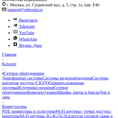
г. Москва, ул. Сущевский вал, д. 5, стр. 1а, пав. F40
support@videosist.ru
Вконтакте
Telegram
YouTube
WhatsApp
Яндекс.Дзен
Главная
-
Каталог
-
Сетевое оборудование
Домофонные системы
Системы видеонаблюдения
Системы
контроля доступа (СКУД)
Охранно-пожарные
системы
Источники питания
Сетевое
оборудование
Комплектующие
Шкафы, щиты и боксы
Дом и
дача
-
Коммутаторы
POE инжекторы и сплиттеры
Wi-Fi роутеры / точки доступа /
репитеры
Wi-Fi роутеры 3G/4G/5G
Усилители сотовой связи и