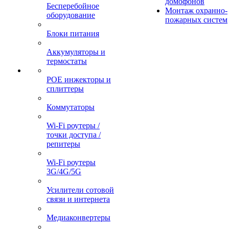
домофонов
Бесперебойное
Монтаж охранно-
оборудование
пожарных систем
Блоки питания
Аккумуляторы и
термостаты
POE инжекторы и
сплиттеры
Коммутаторы
Wi-Fi роутеры /
точки доступа /
репитеры
Wi-Fi роутеры
3G/4G/5G
Усилители сотовой
связи и интернета
Медиаконвертеры