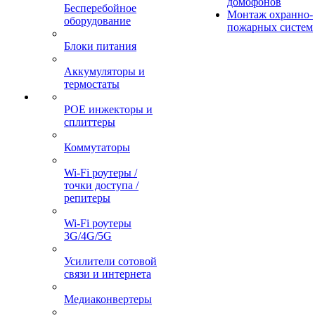
домофонов
Бесперебойное
Монтаж охранно-
оборудование
пожарных систем
Блоки питания
Аккумуляторы и
термостаты
POE инжекторы и
сплиттеры
Коммутаторы
Wi-Fi роутеры /
точки доступа /
репитеры
Wi-Fi роутеры
3G/4G/5G
Усилители сотовой
связи и интернета
Медиаконвертеры