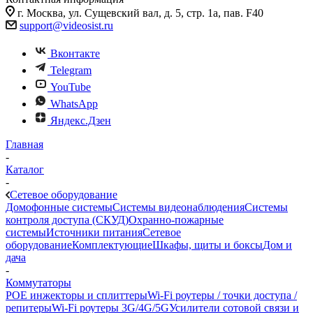
г. Москва, ул. Сущевский вал, д. 5, стр. 1а, пав. F40
support@videosist.ru
Вконтакте
Telegram
YouTube
WhatsApp
Яндекс.Дзен
Главная
-
Каталог
-
Сетевое оборудование
Домофонные системы
Системы видеонаблюдения
Системы
контроля доступа (СКУД)
Охранно-пожарные
системы
Источники питания
Сетевое
оборудование
Комплектующие
Шкафы, щиты и боксы
Дом и
дача
-
Коммутаторы
POE инжекторы и сплиттеры
Wi-Fi роутеры / точки доступа /
репитеры
Wi-Fi роутеры 3G/4G/5G
Усилители сотовой связи и