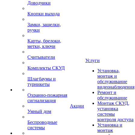
Доводчики
Кнопки выхода
Замки, защелки,
ручки
Карты, брелоки,
метки, ключи
Считыватели
Услуги
Комплекты СКУД
Установка,
монтаж и
Шлагбаумы и
обслуживание
турникеты
видеонаблюдения
Ремонт и
Охранно-пожарная
обслуживание
сигнализация
Монтаж СКУД,
Акции
установка
Умный дом
системы
контроля доступа
Беспроводные
Установка и
системы
монтаж