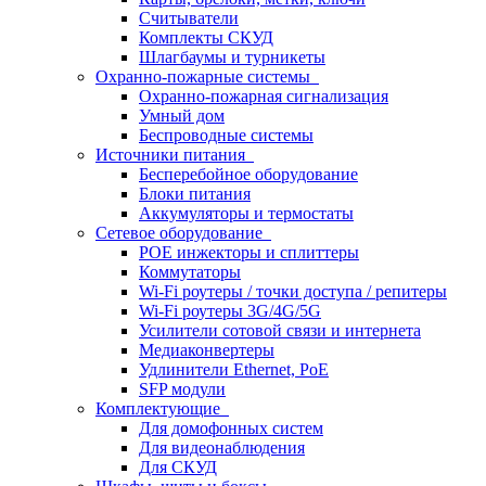
Считыватели
Комплекты СКУД
Шлагбаумы и турникеты
Охранно-пожарные системы
Охранно-пожарная сигнализация
Умный дом
Беспроводные системы
Источники питания
Бесперебойное оборудование
Блоки питания
Аккумуляторы и термостаты
Сетевое оборудование
POE инжекторы и сплиттеры
Коммутаторы
Wi-Fi роутеры / точки доступа / репитеры
Wi-Fi роутеры 3G/4G/5G
Усилители сотовой связи и интернета
Медиаконвертеры
Удлинители Ethernet, PoE
SFP модули
Комплектующие
Для домофонных систем
Для видеонаблюдения
Для СКУД