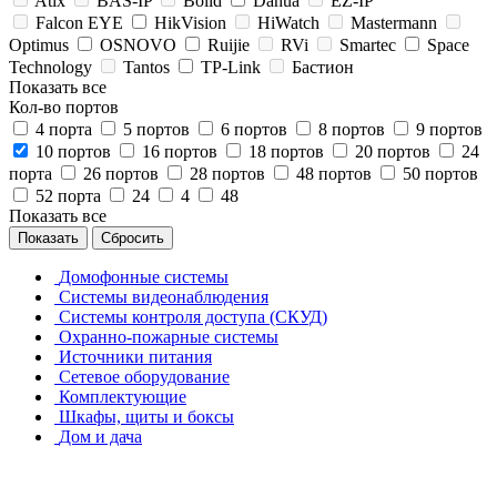
Atix
BAS-IP
Bolid
Dahua
EZ-IP
Falcon EYE
HikVision
HiWatch
Mastermann
Optimus
OSNOVO
Ruijie
RVi
Smartec
Space
Technology
Tantos
TP-Link
Бастион
Показать все
Кол-во портов
4 порта
5 портов
6 портов
8 портов
9 портов
10 портов
16 портов
18 портов
20 портов
24
порта
26 портов
28 портов
48 портов
50 портов
52 порта
24
4
48
Показать все
Сбросить
Домофонные системы
Системы видеонаблюдения
Системы контроля доступа (СКУД)
Охранно-пожарные системы
Источники питания
Сетевое оборудование
Комплектующие
Шкафы, щиты и боксы
Дом и дача