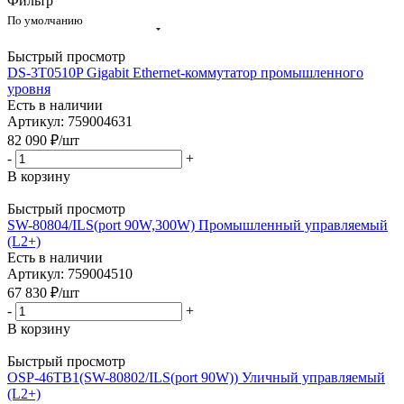
Фильтр
По умолчанию
Быстрый просмотр
DS-3T0510P Gigabit Ethernet-коммутатор промышленного
уровня
Есть в наличии
Артикул: 759004631
82 090
₽
/шт
-
+
В корзину
Быстрый просмотр
SW-80804/ILS(port 90W,300W) Промышленный управляемый
(L2+)
Есть в наличии
Артикул: 759004510
67 830
₽
/шт
-
+
В корзину
Быстрый просмотр
OSP-46TB1(SW-80802/ILS(port 90W)) Уличный управляемый
(L2+)