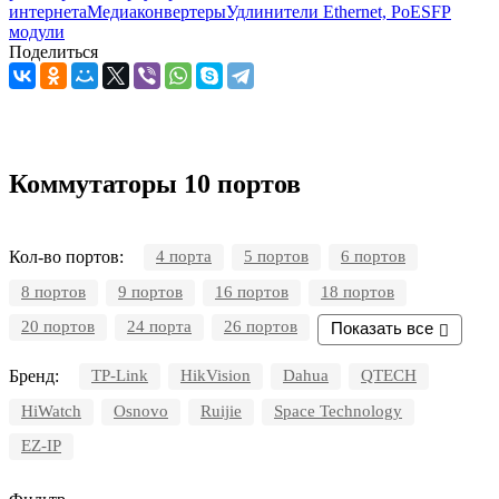
интернета
Медиаконвертеры
Удлинители Ethernet, PoE
SFP
модули
Поделиться
Коммутаторы 10 портов
Кол-во портов:
4 порта
5 портов
6 портов
8 портов
9 портов
16 портов
18 портов
20 портов
24 порта
26 портов
Показать все
Бренд:
TP-Link
HikVision
Dahua
QTECH
HiWatch
Osnovo
Ruijie
Space Technology
EZ-IP