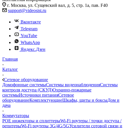
г. Москва, ул. Сущевский вал, д. 5, стр. 1а, пав. F40
support@videosist.ru
Вконтакте
Telegram
YouTube
WhatsApp
Яндекс.Дзен
Главная
-
Каталог
-
Сетевое оборудование
Домофонные системы
Системы видеонаблюдения
Системы
контроля доступа (СКУД)
Охранно-пожарные
системы
Источники питания
Сетевое
оборудование
Комплектующие
Шкафы, щиты и боксы
Дом и
дача
-
Коммутаторы
POE инжекторы и сплиттеры
Wi-Fi роутеры / точки доступа /
репитеры
Wi-Fi роутеры 3G/4G/5G
Усилители сотовой связи и