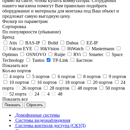
прямо на сайте, чтобы купить коммутаторы. Сотрудники
нашего магазина помогут Вам правильно подобрать
оборудование и материалы для монтажа под Ваш объект и
предложат самую выгодную цену.
Фильтр по параметрам
Сортировка
По популярности (убывание)
Бренд
Atix
BAS-IP
Bolid
Dahua
EZ-IP
Falcon EYE
HikVision
HiWatch
Mastermann
Optimus
OSNOVO
Ruijie
RVi
Smartec
Space
Technology
Tantos
TP-Link
Бастион
Показать все
Кол-во портов
4 порта
5 портов
6 портов
8 портов
9 портов
10 портов
16 портов
18 портов
20 портов
24
порта
26 портов
28 портов
48 портов
50 портов
52 порта
24
4
48
Показать все
Сбросить
Домофонные системы
Системы видеонаблюдения
Системы контроля доступа (СКУД)