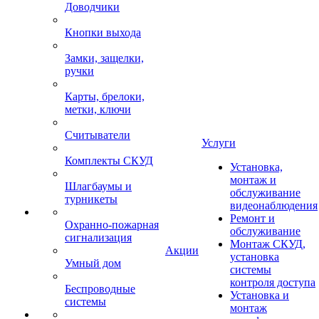
Доводчики
Кнопки выхода
Замки, защелки,
ручки
Карты, брелоки,
метки, ключи
Считыватели
Услуги
Комплекты СКУД
Установка,
монтаж и
Шлагбаумы и
обслуживание
турникеты
видеонаблюдения
Ремонт и
Охранно-пожарная
обслуживание
сигнализация
Монтаж СКУД,
Акции
установка
Умный дом
системы
контроля доступа
Беспроводные
Установка и
системы
монтаж