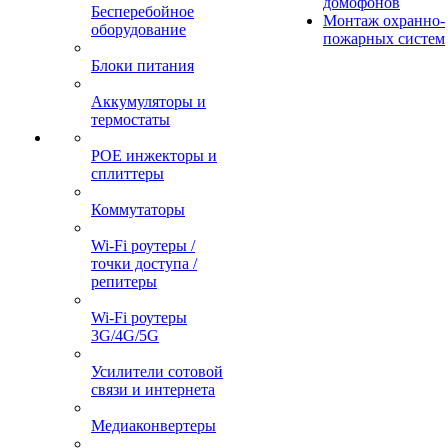
домофонов
Бесперебойное
Монтаж охранно-
оборудование
пожарных систем
Блоки питания
Аккумуляторы и
термостаты
POE инжекторы и
сплиттеры
Коммутаторы
Wi-Fi роутеры /
точки доступа /
репитеры
Wi-Fi роутеры
3G/4G/5G
Усилители сотовой
связи и интернета
Медиаконвертеры