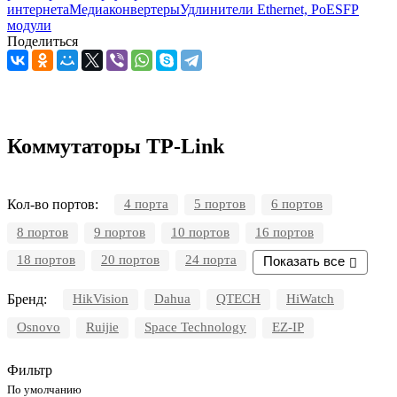
интернета
Медиаконвертеры
Удлинители Ethernet, PoE
SFP
модули
Поделиться
Коммутаторы TP-Link
Кол-во портов:
4 порта
5 портов
6 портов
8 портов
9 портов
10 портов
16 портов
18 портов
20 портов
24 порта
Показать все
Бренд:
HikVision
Dahua
QTECH
HiWatch
Osnovo
Ruijie
Space Technology
EZ-IP
Фильтр
По умолчанию