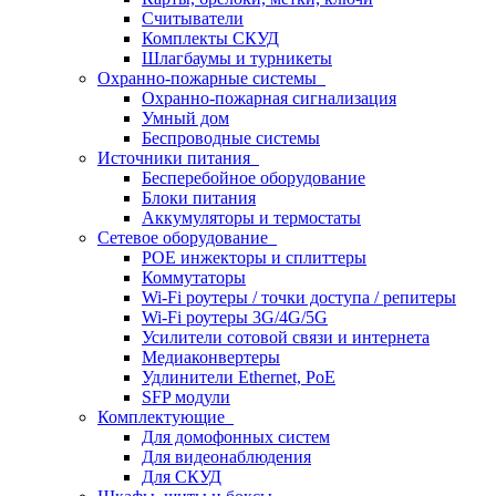
Считыватели
Комплекты СКУД
Шлагбаумы и турникеты
Охранно-пожарные системы
Охранно-пожарная сигнализация
Умный дом
Беспроводные системы
Источники питания
Бесперебойное оборудование
Блоки питания
Аккумуляторы и термостаты
Сетевое оборудование
POE инжекторы и сплиттеры
Коммутаторы
Wi-Fi роутеры / точки доступа / репитеры
Wi-Fi роутеры 3G/4G/5G
Усилители сотовой связи и интернета
Медиаконвертеры
Удлинители Ethernet, PoE
SFP модули
Комплектующие
Для домофонных систем
Для видеонаблюдения
Для СКУД