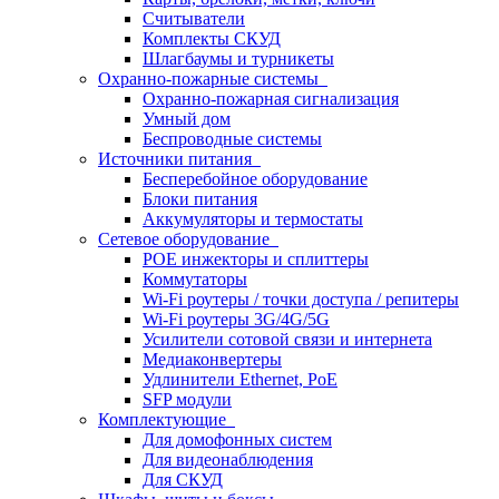
Считыватели
Комплекты СКУД
Шлагбаумы и турникеты
Охранно-пожарные системы
Охранно-пожарная сигнализация
Умный дом
Беспроводные системы
Источники питания
Бесперебойное оборудование
Блоки питания
Аккумуляторы и термостаты
Сетевое оборудование
POE инжекторы и сплиттеры
Коммутаторы
Wi-Fi роутеры / точки доступа / репитеры
Wi-Fi роутеры 3G/4G/5G
Усилители сотовой связи и интернета
Медиаконвертеры
Удлинители Ethernet, PoE
SFP модули
Комплектующие
Для домофонных систем
Для видеонаблюдения
Для СКУД