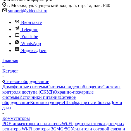
г. Москва, ул. Сущевский вал, д. 5, стр. 1а, пав. F40
support@videosist.ru
Вконтакте
Telegram
YouTube
WhatsApp
Яндекс.Дзен
Главная
-
Каталог
-
Сетевое оборудование
Домофонные системы
Системы видеонаблюдения
Системы
контроля доступа (СКУД)
Охранно-пожарные
системы
Источники питания
Сетевое
оборудование
Комплектующие
Шкафы, щиты и боксы
Дом и
дача
-
Коммутаторы
POE инжекторы и сплиттеры
Wi-Fi роутеры / точки доступа /
репитеры
Wi-Fi роутеры 3G/4G/5G
Усилители сотовой связи и