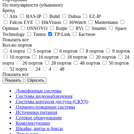
По популярности (убывание)
Бренд
Atix
BAS-IP
Bolid
Dahua
EZ-IP
Falcon EYE
HikVision
HiWatch
Mastermann
Optimus
OSNOVO
Ruijie
RVi
Smartec
Space
Technology
Tantos
TP-Link
Бастион
Показать все
Кол-во портов
4 порта
5 портов
6 портов
8 портов
9 портов
10 портов
16 портов
18 портов
20 портов
24
порта
26 портов
28 портов
48 портов
50 портов
52 порта
24
4
48
Показать все
Сбросить
Домофонные системы
Системы видеонаблюдения
Системы контроля доступа (СКУД)
Охранно-пожарные системы
Источники питания
Сетевое оборудование
Комплектующие
Шкафы, щиты и боксы
Дом и дача