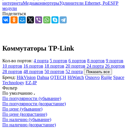
интернета
Медиаконвертеры
Удлинители Ethernet, PoE
SFP
модули
Поделиться
Коммутаторы TP-Link
Кол-во портов:
4 порта
5 портов
6 портов
8 портов
9 портов
10 портов
16 портов
18 портов
20 портов
24 порта
26 портов
28 портов
48 портов
50 портов
52 порта
Показать все
Бренд:
HikVision
Dahua
QTECH
HiWatch
Osnovo
Ruijie
Space
Technology
EZ-IP
Фильтр
По умолчанию
По популярности (убывание)
По популярности (возрастание)
По цене (убывание)
По цене (возрастание)
По наличию (убывание)
По наличию (возрастание)