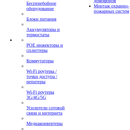
домофонов
Бесперебойное
Монтаж охранно-
оборудование
пожарных систем
Блоки питания
Аккумуляторы и
термостаты
POE инжекторы и
сплиттеры
Коммутаторы
Wi-Fi роутеры /
точки доступа /
репитеры
Wi-Fi роутеры
3G/4G/5G
Усилители сотовой
связи и интернета
Медиаконвертеры