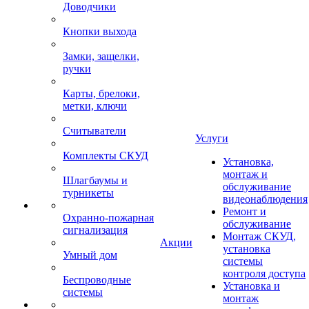
Доводчики
Кнопки выхода
Замки, защелки,
ручки
Карты, брелоки,
метки, ключи
Считыватели
Услуги
Комплекты СКУД
Установка,
монтаж и
Шлагбаумы и
обслуживание
турникеты
видеонаблюдения
Ремонт и
Охранно-пожарная
обслуживание
сигнализация
Монтаж СКУД,
Акции
установка
Умный дом
системы
контроля доступа
Беспроводные
Установка и
системы
монтаж