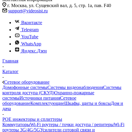
г. Москва, ул. Сущевский вал, д. 5, стр. 1а, пав. F40
support@videosist.ru
Вконтакте
Telegram
YouTube
WhatsApp
Яндекс.Дзен
Главная
-
Каталог
-
Сетевое оборудование
Домофонные системы
Системы видеонаблюдения
Системы
контроля доступа (СКУД)
Охранно-пожарные
системы
Источники питания
Сетевое
оборудование
Комплектующие
Шкафы, щиты и боксы
Дом и
дача
-
POE инжекторы и сплиттеры
Коммутаторы
Wi-Fi роутеры / точки доступа / репитеры
Wi-Fi
роутеры 3G/4G/5G
Усилители сотовой связи и