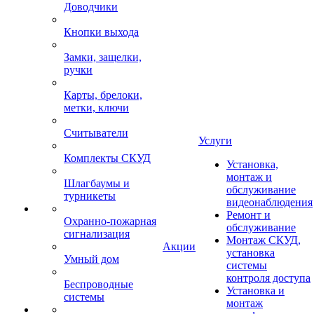
Доводчики
Кнопки выхода
Замки, защелки,
ручки
Карты, брелоки,
метки, ключи
Считыватели
Услуги
Комплекты СКУД
Установка,
монтаж и
Шлагбаумы и
обслуживание
турникеты
видеонаблюдения
Ремонт и
Охранно-пожарная
обслуживание
сигнализация
Монтаж СКУД,
Акции
установка
Умный дом
системы
контроля доступа
Беспроводные
Установка и
системы
монтаж