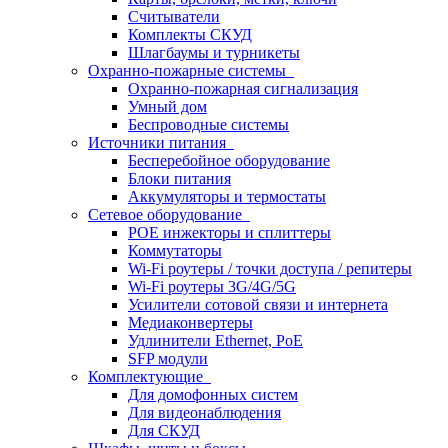
Считыватели
Комплекты СКУД
Шлагбаумы и турникеты
Охранно-пожарные системы
Охранно-пожарная сигнализация
Умный дом
Беспроводные системы
Источники питания
Бесперебойное оборудование
Блоки питания
Аккумуляторы и термостаты
Сетевое оборудование
POE инжекторы и сплиттеры
Коммутаторы
Wi-Fi роутеры / точки доступа / репитеры
Wi-Fi роутеры 3G/4G/5G
Усилители сотовой связи и интернета
Медиаконвертеры
Удлинители Ethernet, PoE
SFP модули
Комплектующие
Для домофонных систем
Для видеонаблюдения
Для СКУД