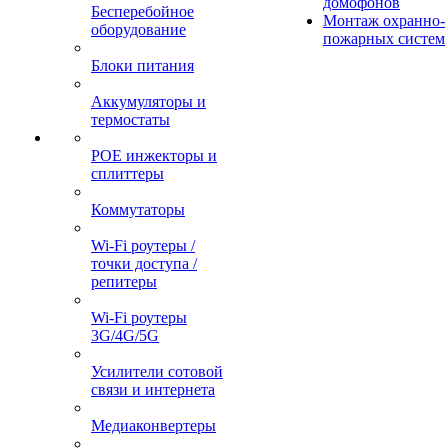
домофонов
Бесперебойное
Монтаж охранно-
оборудование
пожарных систем
Блоки питания
Аккумуляторы и
термостаты
POE инжекторы и
сплиттеры
Коммутаторы
Wi-Fi роутеры /
точки доступа /
репитеры
Wi-Fi роутеры
3G/4G/5G
Усилители сотовой
связи и интернета
Медиаконвертеры