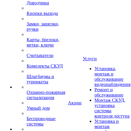
Доводчики
Кнопки выхода
Замки, защелки,
ручки
Карты, брелоки,
метки, ключи
Считыватели
Услуги
Комплекты СКУД
Установка,
монтаж и
Шлагбаумы и
обслуживание
турникеты
видеонаблюдения
Ремонт и
Охранно-пожарная
обслуживание
сигнализация
Монтаж СКУД,
Акции
установка
Умный дом
системы
контроля доступа
Беспроводные
Установка и
системы
монтаж