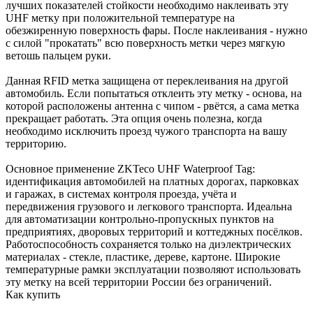
лучших показателей стойкости необходимо наклеивать эту
UHF метку при положительной температуре на
обезжиренную поверхность фары. После наклеивания - нужно
с силой "прокатать" всю поверхность метки через мягкую
ветошь пальцем руки.
Данная RFID метка защищена от переклеивания на другой
автомобиль. Если попытаться отклеить эту метку - основа, на
которой расположены антенна с чипом - рвётся, а сама метка
прекращает работать. Эта опция очень полезна, когда
необходимо исключить проезд чужого транспорта на вашу
территорию.
Основное применение ZKTeco UHF Waterproof Tag:
идентификация автомобилей на платных дорогах, парковках
и гаражах, в системах контроля проезда, учёта и
передвижения грузового и легкового транспорта. Идеальна
для автоматизации контрольно-пропускных пунктов на
предприятиях, дворовых территорий и коттеджных посёлков.
Работоспособность сохраняется только на диэлектрических
материалах - стекле, пластике, дереве, картоне. Широкие
температурные рамки эксплуатации позволяют использовать
эту метку на всей территории России без ограничений.
Как купить