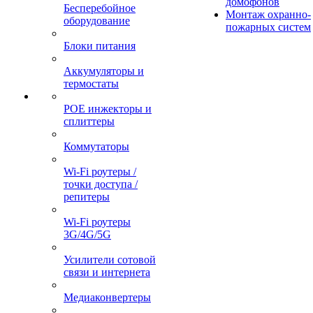
домофонов
Бесперебойное
Монтаж охранно-
оборудование
пожарных систем
Блоки питания
Аккумуляторы и
термостаты
POE инжекторы и
сплиттеры
Коммутаторы
Wi-Fi роутеры /
точки доступа /
репитеры
Wi-Fi роутеры
3G/4G/5G
Усилители сотовой
связи и интернета
Медиаконвертеры