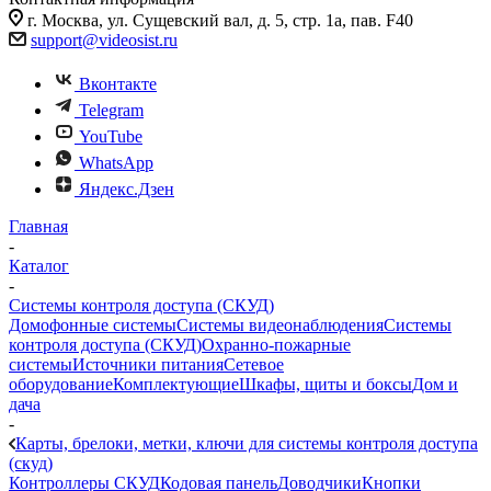
г. Москва, ул. Сущевский вал, д. 5, стр. 1а, пав. F40
support@videosist.ru
Вконтакте
Telegram
YouTube
WhatsApp
Яндекс.Дзен
Главная
-
Каталог
-
Системы контроля доступа (СКУД)
Домофонные системы
Системы видеонаблюдения
Системы
контроля доступа (СКУД)
Охранно-пожарные
системы
Источники питания
Сетевое
оборудование
Комплектующие
Шкафы, щиты и боксы
Дом и
дача
-
Карты, брелоки, метки, ключи для системы контроля доступа
(скуд)
Контроллеры СКУД
Кодовая панель
Доводчики
Кнопки