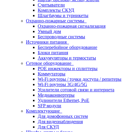
Считыватели
Комплекты СКУД
Шлагбаумы и турникеты
Охранно-пожарные системы
Охранно-пожарная сигнализация
Умный дом
Беспроводные системы
Источники питания
Бесперебойное оборудование
Блоки питания
Аккумуляторы и термостаты
Сетевое оборудование
POE инжекторы и сплиттеры
Коммутаторы
Wi-Fi роутеры / точки доступа / репитеры
Wi-Fi роутеры 3G/4G/5G
Усилители сотовой связи и интернета
Медиаконвертеры
Удлинители Ethernet, PoE
SFP модули
Комплектующие
Для домофонных систем
Для видеонаблюдения
Для СКУД